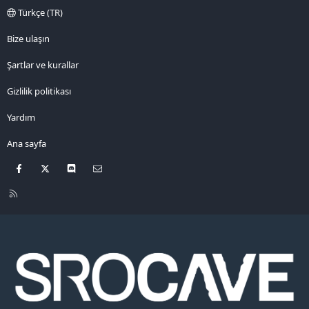
Türkçe (TR)
Bize ulaşın
Şartlar ve kurallar
Gizlilik politikası
Yardım
Ana sayfa
Facebook
X
Discord
Bize ulaşın
R
S
S