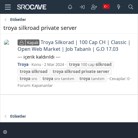
Etiketler
troya silkroad private server
Troya Silkorad | 100 Cap CH | Classic |
Kapalı
Open Web Market | Job Tabanlı | G.O 17.03
--- içerik kaldırıldı ---
Troya
Konu
2 Mar 2024
troya
100 cap
silkroad
troya
silkroad
troya
silkroad
private
server
troya
sro
troya
sro tanıtım
troya
tanıtım
Cevaplar: 0
Forum:
Kapananlar
Etiketler