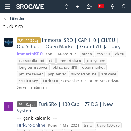
Etiketler
turk sro
Immortal SRO | CAP 110 | CH/EU |
110 Cap
Old School | Open Market | Grand 7th January
ImmortalSRO
Konu
14 Ara 2025
arena
cap 110
ch eu
classic silkroad
ctf
immortal
sro
job system
long term server
old school
sro
open market
private server
pvp server
silkroad online
sro
cave
sro
turk
ey
turk
sro
Cevaplar: 31
Forum:
SRO Private
Server Tanıtımları
TurkSRo | 130 Cap | 77 DG | New
Kapalı
T
System
--- içerik kaldırıldı ---
TurkSro Onlıne
Konu
1 Mar 2024
trsro
trsro 130 cap