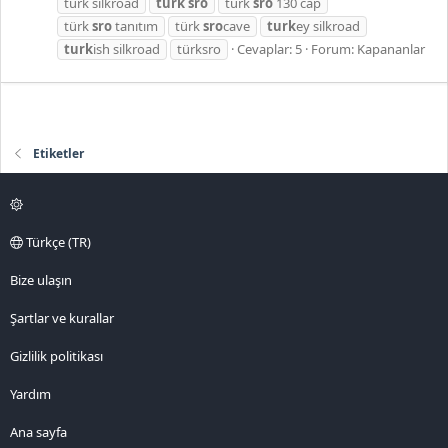
türk silkroad
turk
sro
türk
sro
130 cap
türk
sro
tanıtım
türk
sro
cave
turk
ey silkroad
turk
ish silkroad
türksro
Cevaplar: 5
Forum:
Kapananlar
Etiketler
Türkçe (TR)
Bize ulaşın
Şartlar ve kurallar
Gizlilik politikası
Yardım
Ana sayfa