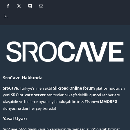
Facebook
X
Discord
Bize ulaşın
R
S
S
SroCave Hakkında
SroCave
, Türkiye'nin en aktif
Silkroad Online forum
platformudur. En
yeni
SRO private server
tanıtımlarını keşfedebilir, güncel rehberlere
ulaşabilir ve binlerce oyuncuyla buluşabilirsiniz. Efsanevi
MMORPG
dünyasına dair her şey burada!
Yasal Uyarı
SroCave, 5651 Sayılı Kanun kapsamında "yer sağlayıcı" olarak hizmet