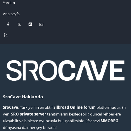
Yardım
Ana sayfa
Facebook
X
Discord
Bize ulaşın
R
S
S
SroCave Hakkında
SroCave
, Türkiye'nin en aktif
Silkroad Online forum
platformudur. En
yeni
SRO private server
tanıtımlarını keşfedebilir, güncel rehberlere
ulaşabilir ve binlerce oyuncuyla buluşabilirsiniz. Efsanevi
MMORPG
dünyasına dair her şey burada!