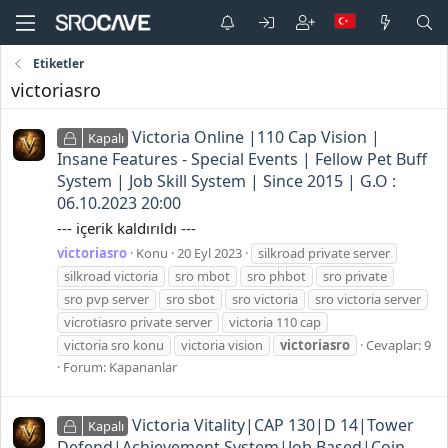
Etiketler
victoriasro
Victoria Online |110 Cap Vision |
Kapalı
Insane Features - Special Events | Fellow Pet Buff
System | Job Skill System | Since 2015 | G.O :
06.10.2023 20:00
--- içerik kaldırıldı ---
victoriasro
Konu
20 Eyl 2023
silkroad private server
silkroad victoria
sro mbot
sro phbot
sro private
sro pvp server
sro sbot
sro victoria
sro victoria server
vicrotiasro private server
victoria 110 cap
victoria sro konu
victoria vision
victoriasro
Cevaplar: 9
Forum:
Kapananlar
Victoria Vitality|CAP 130|D 14|Tower
Kapalı
Defend|Achievement System|Job Based|Coin-