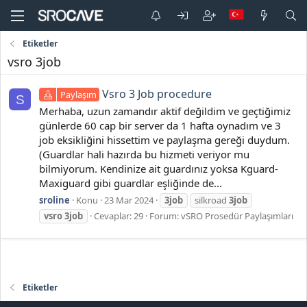
Etiketler
vsro 3job
Vsro 3 Job procedure
Paylaşım
S
Merhaba, uzun zamandır aktif değildim ve geçtiğimiz
günlerde 60 cap bir server da 1 hafta oynadım ve 3
job eksikliğini hissettim ve paylaşma gereği duydum.
(Guardlar hali hazırda bu hizmeti veriyor mu
bilmiyorum. Kendinize ait guardınız yoksa Kguard-
Maxiguard gibi guardlar eşliğinde de...
sroline
Konu
23 Mar 2024
3job
silkroad
3job
vsro
3job
Cevaplar: 29
Forum:
vSRO Prosedür Paylaşımları
Etiketler