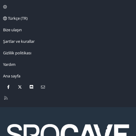
Türkçe (TR)
Bize ulaşın
Şartlar ve kurallar
Gizlilik politikası
Yardım
Ana sayfa
Facebook
X
Discord
Bize ulaşın
R
S
S