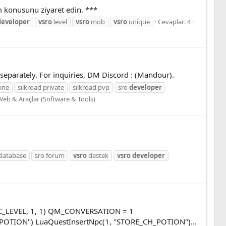
rum konusunu ziyaret edin. ***
developer
vsro
level
vsro
mob
vsro
unique
Cevaplar: 4
 separately. For inquiries, DM Discord : (Mandour).
line
silkroad private
silkroad pvp
sro
developer
 Web & Araçlar (Software & Tools)
 database
sro forum
vsro
destek
vsro
developer
QSC_LEVEL, 1, 1) QM_CONVERSATION = 1
OTION") LuaQuestInsertNpc(1, "STORE_CH_POTION")...