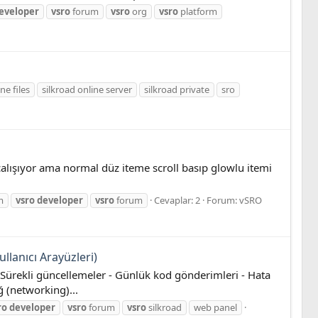
eveloper
vsro
forum
vsro
org
vsro
platform
ne files
silkroad online server
silkroad private
sro
çalışıyor ama normal düz iteme scroll basıp glowlu itemi
m
vsro
developer
vsro
forum
Cevaplar: 2
Forum:
vSRO
llanıcı Arayüzleri)
 Sürekli güncellemeler - Günlük kod gönderimleri - Hata
 (networking)...
ro
developer
vsro
forum
vsro
silkroad
web panel