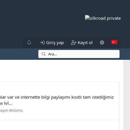
Giriş yap
Kayıt ol
r var ve internette bilgi paylaşımı kısıtlı tam istediğimiz
 lvl...
laşım Bölümü