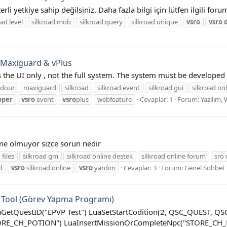
terli yetkiye sahip değilsiniz. Daha fazla bilgi için lütfen ilgili fo
oad level
silkroad mob
silkroad query
silkroad unique
vsro
vsro
r Maxiguard & vPlus
is the UI only , not the full system. The system must be developed
dour
maxiguard
silkroad
silkroad event
silkroad gui
silkroad on
oper
vsro
event
vsro
plus
webfeature
Cevaplar: 1
Forum:
Yazılım,
ine olmuyor sizce sorun nedir
 files
silkroad gm
silkroad online destek
silkroad online forum
sro
d
vsro
silkroad online
vsro
yardım
Cevaplar: 3
Forum:
Genel Sohbet
 Tool (Görev Yapma Programı)
uaGetQuestID("EPVP Test") LuaSetStartCodition(2, QSC_QUEST, 
RE_CH_POTION") LuaInsertMissionOrCompleteNpc("STORE_CH_P