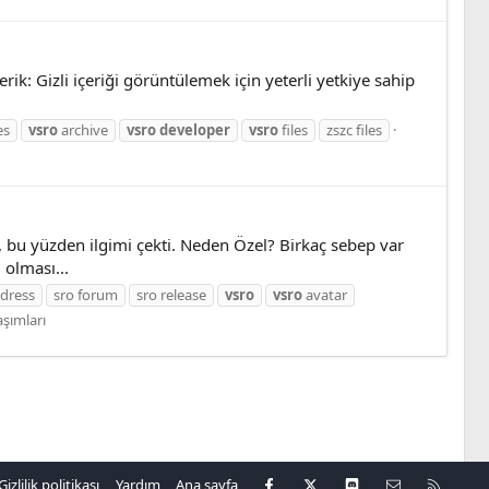
k: Gizli içeriği görüntülemek için yeterli yetkiye sahip
es
vsro
archive
vsro
developer
vsro
files
zszc files
, bu yüzden ilgimi çekti. Neden Özel? Birkaç sebep var
 olması...
 dress
sro forum
sro release
vsro
vsro
avatar
şımları
Facebook
X
Discord
Bize ulaşın
R
Gizlilik politikası
Yardım
Ana sayfa