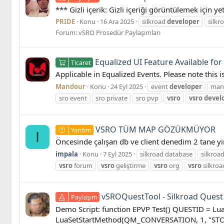
*** Gizli içerik: Gizli içeriği görüntülemek için ye
PRIDE
Konu
16 Ara 2025
silkroad
developer
silkr
Forum:
vSRO Prosedür Paylaşımları
Equalized UI Feature Available fo
Ticaret
Applicable in Equalized Events. Please note this 
Mandour
Konu
24 Eyl 2025
event
developer
man
sro event
sro private
sro pvp
vsro
vsro
devel
VSRO TÜM MAP GÖZÜKMÜYOR
Yardım
I
Öncesinde çalışan db ve client denedim 2 tane y
impala
Konu
7 Eyl 2025
silkroad database
silkroad
vsro
forum
vsro
geliştirme
vsro
org
vsro
silkroa
vSROQuestTool - Silkroad Quest
Paylaşım
Demo Script: function EPVP Test() QUESTID = L
LuaSetStartMethod(QM_CONVERSATION, 1, "STO