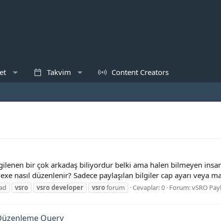
et
Takvim
Content Creators
ilenen bir çok arkadaş biliyordur belki ama halen bilmeyen insanla
e nasıl düzenlenir? Sadece paylaşılan bilgiler cap ayarı veya max
oad
vsro
vsro
developer
vsro
forum
Cevaplar: 0
Forum:
vSRO Pay
 Düzenleme Query