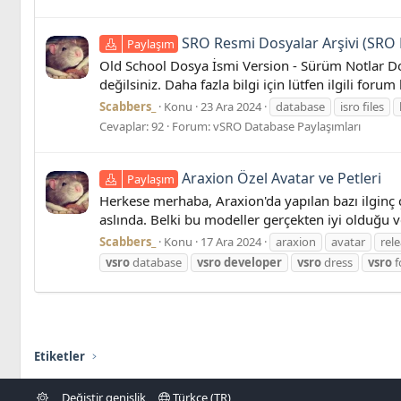
SRO Resmi Dosyalar Arşivi (SRO F
Paylaşım
Old School Dosya İsmi Version - Sürüm Notlar Dow
değilsiniz. Daha fazla bilgi için lütfen ilgili f
Scabbers_
Konu
23 Ara 2024
database
isro files
Cevaplar: 92
Forum:
vSRO Database Paylaşımları
Araxion Özel Avatar ve Petleri
Paylaşım
Herkese merhaba, Araxion'da yapılan bazı ilginç 
aslında. Belki bu modeller gerçekten iyi olduğu ve 
Scabbers_
Konu
17 Ara 2024
araxion
avatar
rel
vsro
database
vsro
developer
vsro
dress
vsro
f
Etiketler
Değiştir genişlik
Türkçe (TR)