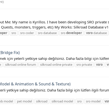
nt)
bout Me: My name is Kyrillos. I have been developing SRO private s
, Quests, monsters, triggers, etc) My Works: Silkroad Database v1
loper
sro
sro coder
sro database
sro
developer
vsro
database
Bridge Fix)
emek için yeterli yetkiye sahip değilsiniz. Daha fazla bilgi için lütf
e
silkroad online forum
silkroad online private
sro private
vsro
v
Model & Animation & Sound & Texture)
eterli yetkiye sahip değilsiniz. Daha fazla bilgi için lütfen ilgili 
b model
pet model
silkroad
silkroad model
sro
sro model
vs