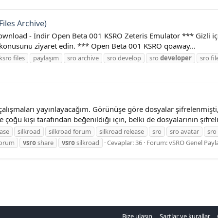
iles Archive)
nload - İndir Open Beta 001 KSRO Zeteris Emulator *** Gizli içeri
orum konusunu ziyaret edin. *** Open Beta 001 KSRO qoaway...
ksro files
paylaşım
sro archive
sro develop
sro
developer
sro fil
çalışmaları yayınlayacağım. Görünüşe göre dosyalar şifrelenmişti
çoğu kişi tarafından beğenildiği için, belki de dosyalarının şifreli
ease
silkroad
silkroad forum
silkroad release
sro
sro avatar
sro
orum
vsro
share
vsro
silkroad
Cevaplar: 36
Forum:
vSRO Genel Payla
Bize ulaşın
Şartlar ve kurallar