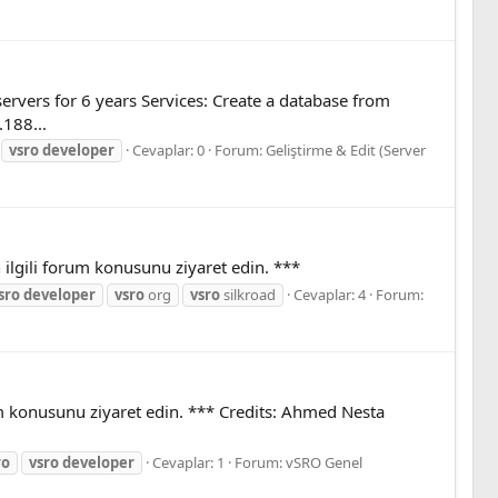
ervers for 6 years Services: Create a database from
.188...
vsro
developer
Cevaplar: 0
Forum:
Geliştirme & Edit (Server
en ilgili forum konusunu ziyaret edin. ***
sro
developer
vsro
org
vsro
silkroad
Cevaplar: 4
Forum:
forum konusunu ziyaret edin. *** Credits: Ahmed Nesta
ro
vsro
developer
Cevaplar: 1
Forum:
vSRO Genel