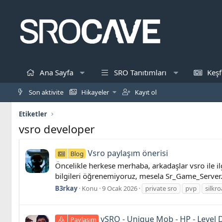
Ana Sayfa
SRO Tanıtımları
Keşf
Son aktivite
Hikayeler
Kayıt ol
Etiketler
vsro developer
Vsro paylaşım önerisi
Blog
Öncelikle herkese merhaba, arkadaşlar vsro ile ilg
bilgileri öğrenemiyoruz, mesela Sr_Game_Server.ex
B3rkay
Konu
9 Ocak 2026
private sro
pvp
silkr
vSRO - Unique Mob - HP - Level
Paylaşım