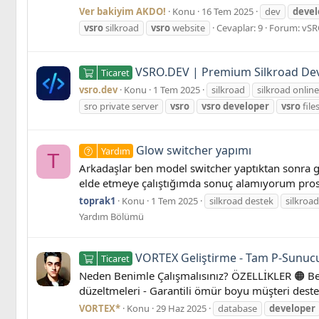
Ver bakiyim AKDO!
Konu
16 Tem 2025
dev
devel
vsro
silkroad
vsro
website
Cevaplar: 9
Forum:
vSR
VSRO.DEV | Premium Silkroad De
Ticaret
vsro.dev
Konu
1 Tem 2025
silkroad
silkroad online
sro private server
vsro
vsro
developer
vsro
file
Glow switcher yapımı
Yardım
T
Arkadaşlar ben model switcher yaptıktan sonra gl
elde etmeye çalıştığımda sonuç alamıyorum pro
toprak1
Konu
1 Tem 2025
silkroad destek
silkroad
Yardım Bölümü
VORTEX Geliştirme - Tam P-Sunucula
Ticaret
Neden Benimle Çalışmalısınız? ÖZELLİKLER 🟠 Ben
düzeltmeleri - Garantili ömür boyu müşteri deste
VORTEX*
Konu
29 Haz 2025
database
developer