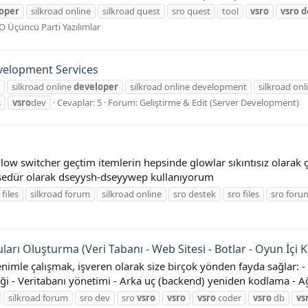
oper
silkroad online
silkroad quest
sro quest
tool
vsro
vsro
d
O Üçüncü Parti Yazılımlar
velopment Services
silkroad online
developer
silkroad online development
silkroad onli
s
vsro
dev
Cevaplar: 5
Forum:
Geliştirme & Edit (Server Development)
ow switcher geçtim itemlerin hepsinde glowlar sıkıntısız olarak 
sedür olarak dseyysh-dseyywep kullanıyorum
 files
silkroad forum
silkroad online
sro destek
sro files
sro foru
rı Oluşturma (Veri Tabanı - Web Sitesi - Botlar - Oyun İçi Ku
imle çalışmak, işveren olarak size birçok yönden fayda sağlar: -
ği - Veritabanı yönetimi - Arka uç (backend) yeniden kodlama - Ağ
silkroad forum
sro dev
sro
vsro
vsro
vsro
coder
vsro
db
vs