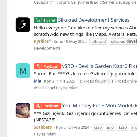
Cevaplar: 1
Forum:
Geliştirme & Edit (Server Developme
Silkroad Development Services
Ticaret
Hello everyone, I do like to offer my services A
scratch Add new things like (Maps, Avatars, Pets
Kyrillos*
Konu
9 May 2025
silkroad
silkroad
deve
Development)
vSRO - Devil's Garden Köprü Fix (
Paylaşım
M
Sorun: Fix: *** Gizli içerik: Gizli içeriği görüntül
Mia
Konu
4 Nis 2025
silkroad forum
silkroad onlin
vSRO Genel Paylaşımları
Yeni Monkey Pet + Mob Model (
Paylaşım
*** Gizli içerik: Gizli içeriği görüntülemek için y
(NESTA3!!)
Scabbers_
Konu
24 Ara 2024
csro
isro
ksro
mo
Paylaşımları