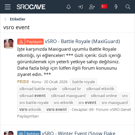
Etiketler
vsro event
vSRO - Battle Royale (MaxiGuard)
Paylaşım
İşte karşınızda Maxiguard uyumlu Battle Royale
etkinliği, iyi eğlenceler! *** Gizli içerik: Gizli içeriği
görüntülemek için yeterli yetkiye sahip değilsiniz.
Daha fazla bilgi için lütfen ilgili forum konusunu
ziyaret edin. ***
PRIDE
Konu
20 Ocak 2026
battle royale
silkroad battle royale
silkroad br
silkroad etkinlik
silkroad
event
silkroad maxiguard
silkroad online
sro
sro battle royale
sro etkinlik
sro
event
sro maxiguard
vsro
etkinlik
vsro
event
Cevaplar: 69
Forum:
vSRO Genel
Paylaşımları
vSRO - Winter Event (Snow Flake
Rehber