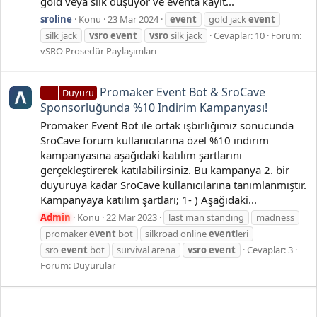
gold veya silk düşüyor ve eventa kayıt...
sroline
Konu
23 Mar 2024
event
gold jack
event
silk jack
vsro
event
vsro
silk jack
Cevaplar: 10
Forum:
vSRO Prosedür Paylaşımları
Promaker Event Bot & SroCave
Duyuru
Sponsorluğunda %10 Indirim Kampanyası!
Promaker Event Bot ile ortak işbirliğimiz sonucunda
SroCave forum kullanıcılarına özel %10 indirim
kampanyasına aşağıdaki katılım şartlarını
gerçekleştirerek katılabilirsiniz. Bu kampanya 2. bir
duyuruya kadar SroCave kullanıcılarına tanımlanmıştır.
Kampanyaya katılım şartları; 1- ) Aşağıdaki...
Admin
Konu
22 Mar 2023
last man standing
madness
promaker
event
bot
silkroad online
event
leri
sro
event
bot
survival arena
vsro
event
Cevaplar: 3
Forum:
Duyurular