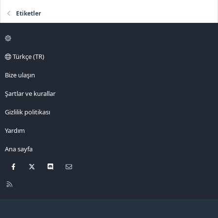
Etiketler
Türkçe (TR)
Bize ulaşın
Şartlar ve kurallar
Gizlilik politikası
Yardım
Ana sayfa
Facebook
X
Discord
Bize ulaşın
R
S
S