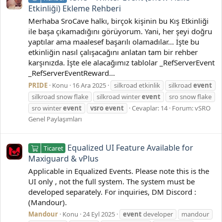
Etkinliği) Ekleme Rehberi
Merhaba SroCave halkı, birçok kişinin bu Kış Etkinliği
ile başa çıkamadığını görüyorum. Yani, her şeyi doğru
yaptılar ama maalesef başarılı olamadılar... İşte bu
etkinliğin nasıl çalışacağını anlatan tam bir rehber
karşınızda. İşte ele alacağımız tablolar _RefServerEvent
_RefServerEventReward...
PRIDE
Konu
16 Ara 2025
silkroad etkinlik
silkroad
event
silkroad snow flake
silkroad winter
event
sro snow flake
sro winter
event
vsro
event
Cevaplar: 14
Forum:
vSRO
Genel Paylaşımları
Equalized UI Feature Available for
Ticaret
Maxiguard & vPlus
Applicable in Equalized Events. Please note this is the
UI only , not the full system. The system must be
developed separately. For inquiries, DM Discord :
(Mandour).
Mandour
Konu
24 Eyl 2025
event
developer
mandour