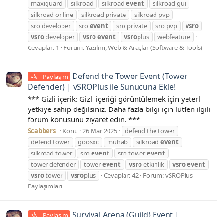
maxiguard
silkroad
silkroad
event
silkroad gui
silkroad online
silkroad private
silkroad pvp
sro developer
sro
event
sro private
sro pvp
vsro
vsro
developer
vsro
event
vsro
plus
webfeature
Cevaplar: 1
Forum:
Yazılım, Web & Araçlar (Software & Tools)
Defend the Tower Event (Tower
Paylaşım
Defender) | vSROPlus ile Sunucuna Ekle!
*** Gizli içerik: Gizli içeriği görüntülemek için yeterli
yetkiye sahip değilsiniz. Daha fazla bilgi için lütfen ilgili
forum konusunu ziyaret edin. ***
Scabbers_
Konu
26 Mar 2025
defend the tower
defend tower
goosxc
muhab
silkroad
event
silkroad tower
sro
event
sro tower
event
tower defender
tower
event
vsro
etkinlik
vsro
event
vsro
tower
vsro
plus
Cevaplar: 42
Forum:
vSROPlus
Paylaşımları
Survival Arena (Guild) Event |
Paylaşım