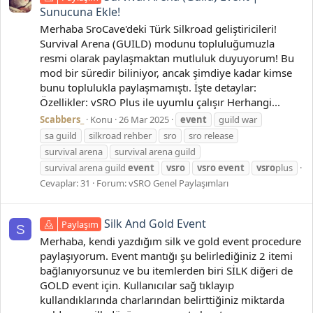
Sunucuna Ekle!
Merhaba SroCave'deki Türk Silkroad geliştiricileri!
Survival Arena (GUILD) modunu topluluğumuzla
resmi olarak paylaşmaktan mutluluk duyuyorum! Bu
mod bir süredir biliniyor, ancak şimdiye kadar kimse
bunu toplulukla paylaşmamıştı. İşte detaylar:
Özellikler: vSRO Plus ile uyumlu çalışır Herhangi...
Scabbers_
Konu
26 Mar 2025
event
guild war
sa guild
silkroad rehber
sro
sro release
survival arena
survival arena guild
survival arena guild
event
vsro
vsro
event
vsro
plus
Cevaplar: 31
Forum:
vSRO Genel Paylaşımları
Silk And Gold Event
Paylaşım
S
Merhaba, kendi yazdığım silk ve gold event procedure
paylaşıyorum. Event mantığı şu belirlediğiniz 2 itemi
bağlanıyorsunuz ve bu itemlerden biri SİLK diğeri de
GOLD event için. Kullanıcılar sağ tıklayıp
kullandıklarında charlarından belirttiğiniz miktarda