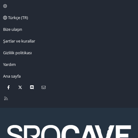
Türkçe (TR)
Bize ulaşın
Şartlar ve kurallar
Gizlilik politikası
Yardım
Ana sayfa
Facebook
X
Discord
Bize ulaşın
R
S
S