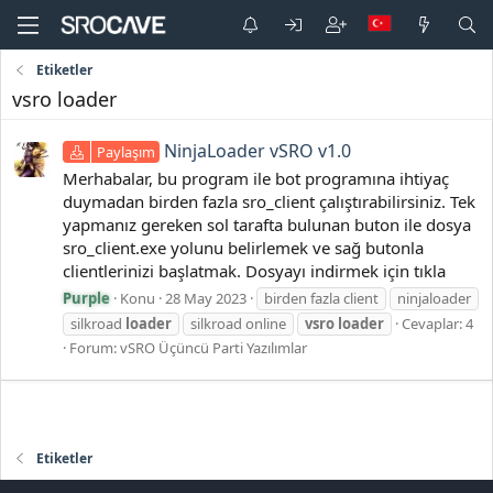
Etiketler
vsro loader
NinjaLoader vSRO v1.0
Paylaşım
Merhabalar, bu program ile bot programına ihtiyaç
duymadan birden fazla sro_client çalıştırabilirsiniz. Tek
yapmanız gereken sol tarafta bulunan buton ile dosya
sro_client.exe yolunu belirlemek ve sağ butonla
clientlerinizi başlatmak. Dosyayı indirmek için tıkla
Purple
Konu
28 May 2023
birden fazla client
ninjaloader
silkroad
loader
silkroad online
vsro
loader
Cevaplar: 4
Forum:
vSRO Üçüncü Parti Yazılımlar
Etiketler