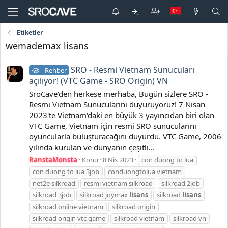
Etiketler
wemademax lisans
SRO - Resmi Vietnam Sunucuları
Rehber
açılıyor! (VTC Game - SRO Origin) VN
SroCave'den herkese merhaba, Bugün sizlere SRO -
Resmi Vietnam Sunucularını duyuruyoruz! 7 Nisan
2023'te Vietnam'daki en büyük 3 yayıncıdan biri olan
VTC Game, Vietnam için resmi SRO sunucularını
oyuncularla buluşturacağını duyurdu. VTC Game, 2006
yılında kurulan ve dünyanın çeşitli...
RanstaMonsta
Konu
8 Nis 2023
con duong to lua
con duong to lua 3job
conduongtolua vietnam
net2e silkroad
resmi vietnam silkroad
silkroad 2job
silkroad 3job
silkroad joymax
lisans
silkroad
lisans
silkroad online vietnam
silkroad origin
silkroad origin vtc game
silkroad vietnam
silkroad vn