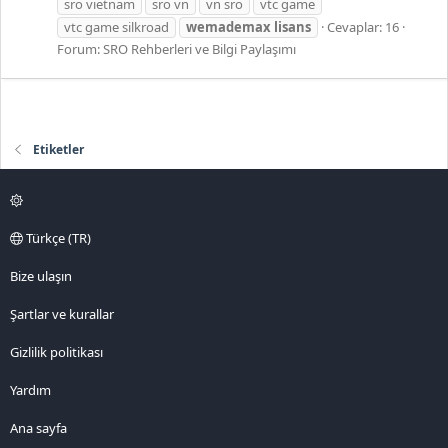
sro vietnam
sro vn
vn sro
vtc game
vtc game silkroad
wemademax
lisans
Cevaplar: 16
Forum:
SRO Rehberleri ve Bilgi Paylaşımı
Etiketler
Türkçe (TR)
Bize ulaşın
Şartlar ve kurallar
Gizlilik politikası
Yardım
Ana sayfa