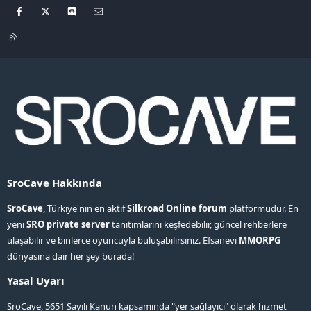
Facebook
X
Discord
Bize ulaşın
R
S
S
SroCave Hakkında
SroCave
, Türkiye'nin en aktif
Silkroad Online forum
platformudur. En
yeni
SRO private server
tanıtımlarını keşfedebilir, güncel rehberlere
ulaşabilir ve binlerce oyuncuyla buluşabilirsiniz. Efsanevi
MMORPG
dünyasına dair her şey burada!
Yasal Uyarı
SroCave, 5651 Sayılı Kanun kapsamında "yer sağlayıcı" olarak hizmet