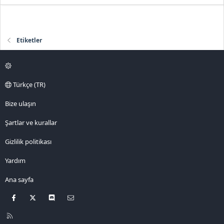
Etiketler
Türkçe (TR)
Bize ulaşın
Şartlar ve kurallar
Gizlilik politikası
Yardım
Ana sayfa
Facebook
X
Discord
Bize ulaşın
R