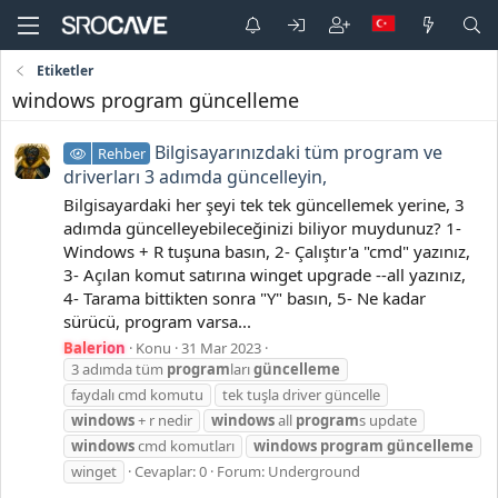
Etiketler
windows program güncelleme
Bilgisayarınızdaki tüm program ve
Rehber
driverları 3 adımda güncelleyin,
Bilgisayardaki her şeyi tek tek güncellemek yerine, 3
adımda güncelleyebileceğinizi biliyor muydunuz? 1-
Windows + R tuşuna basın, 2- Çalıştır'a "cmd" yazınız,
3- Açılan komut satırına winget upgrade --all yazınız,
4- Tarama bittikten sonra "Y" basın, 5- Ne kadar
sürücü, program varsa...
Balerion
Konu
31 Mar 2023
3 adımda tüm
program
ları
güncelleme
faydalı cmd komutu
tek tuşla driver güncelle
windows
+ r nedir
windows
all
program
s update
windows
cmd komutları
windows
program
güncelleme
winget
Cevaplar: 0
Forum:
Underground