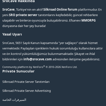
SroCave Hakkında
SroCave
, Türkiye'nin en aktif
Silkroad Online forum
platformudur. En
yeni
SRO private server
tanıtımlarını keşfedebilir, güncel rehberlere
ulaşabilir ve binlerce oyuncuyla buluşabilirsiniz. Efsanevi
MMORPG
dünyasına dair her şey burada!
Yasal Uyarı
SroCave, 5651 Sayılı Kanun kapsamında "yer sağlayıcı" olarak hizmet
vermektedir. Paylaşılan içeriklerin hukuki sorumluluğu kullanıcılara aittir
ve ön kontrol yükümlülüğümüz bulunmamaktadır. Şikayet ve ihlal
bildirimleri için
info@srocave.com
adresinden iletişime geçebilirsiniz.
®
Community platform by XenForo
© 2010-2026 XenForo Ltd.
Private Sunucular
Silkroad Private Server Tanıtımları
Silkroad Private Server Advertising
السيرفرات الخاصة