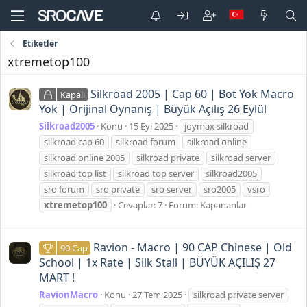
Etiketler
xtremetop100
Silkroad 2005 | Cap 60 | Bot Yok Macro
Kapalı
Yok | Orijinal Oynanış | Büyük Açılış 26 Eylül
Silkroad2005
Konu
15 Eyl 2025
joymax silkroad
silkroad cap 60
silkroad forum
silkroad online
silkroad online 2005
silkroad private
silkroad server
silkroad top list
silkroad top server
silkroad2005
sro forum
sro private
sro server
sro2005
vsro
xtremetop100
Cevaplar: 7
Forum:
Kapananlar
Ravion - Macro | 90 CAP Chinese | Old
90 Cap
School | 1x Rate | Silk Stall | BÜYÜK AÇILIŞ 27
MART !
RavionMacro
Konu
27 Tem 2025
silkroad private server