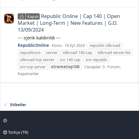
Republic Online | Cap 140 | Open
Kapalı
Market | Long-Term | New Features | G.O.
13/09/2024
--- içerik kaldırıldı ---
RepublicOnline
Konu
10 Eyl 2024
republic silkroad
republicsro
server
silkroad 140 cap
silkroad server list
silkroad top server
sro 140 cap
sro republic
sro top server
xtremetop100
Cevaplar: 3
Forum:
Kapananlar
Etiketler
Türkçe (TR)