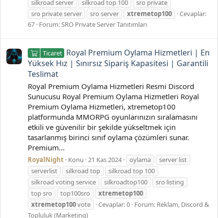
silkroad server
silkroad top 100
sro private
sro private server
sro server
xtremetop100
Cevaplar:
67
Forum:
SRO Private Server Tanıtımları
Royal Premium Oylama Hizmetleri | En
Ticaret
Yüksek Hız | Sınırsız Sipariş Kapasitesi | Garantili
Teslimat
Royal Premium Oylama Hizmetleri Resmi Discord
Sunucusu Royal Premium Oylama Hizmetleri Royal
Premium Oylama Hizmetleri, xtremetop100
platformunda MMORPG oyunlarınızın sıralamasını
etkili ve güvenilir bir şekilde yükseltmek için
tasarlanmış birinci sınıf oylama çözümleri sunar.
Premium...
RoyalNight
Konu
21 Kas 2024
oylama
server list
serverlist
silkroad top
silkroad top 100
silkroad voting service
silkroadtop100
sro listing
top sro
top100sro
xtremetop100
xtremetop100
vote
Cevaplar: 0
Forum:
Reklam, Discord &
Topluluk (Marketing)