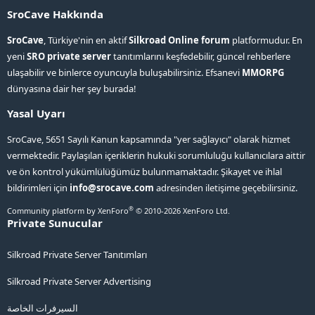
SroCave Hakkında
SroCave
, Türkiye'nin en aktif
Silkroad Online forum
platformudur. En
yeni
SRO private server
tanıtımlarını keşfedebilir, güncel rehberlere
ulaşabilir ve binlerce oyuncuyla buluşabilirsiniz. Efsanevi
MMORPG
dünyasına dair her şey burada!
Yasal Uyarı
SroCave, 5651 Sayılı Kanun kapsamında "yer sağlayıcı" olarak hizmet
vermektedir. Paylaşılan içeriklerin hukuki sorumluluğu kullanıcılara aittir
ve ön kontrol yükümlülüğümüz bulunmamaktadır. Şikayet ve ihlal
bildirimleri için
info@srocave.com
adresinden iletişime geçebilirsiniz.
®
Community platform by XenForo
© 2010-2026 XenForo Ltd.
Private Sunucular
Silkroad Private Server Tanıtımları
Silkroad Private Server Advertising
السيرفرات الخاصة