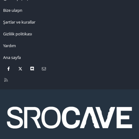
Bize ulaşın
Şartlar ve kurallar
Gizlilik politikası
Yardım
Ana sayfa
Facebook
X
Discord
Bize ulaşın
R
S
S