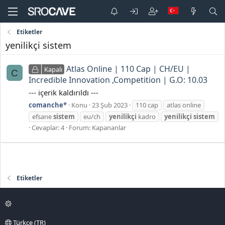
Etiketler
yenilikçi sistem
Atlas Online | 110 Cap | CH/EU |
Kapalı
C
Incredible Innovation ,Competition | G.O: 10.03
--- içerik kaldırıldı ---
comanche*
Konu
23 Şub 2023
110 cap
atlas online
efsane
sistem
eu/ch
yenilikçi
kadro
yenilikçi
sistem
Cevaplar: 4
Forum:
Kapananlar
Etiketler
Türkçe (TR)