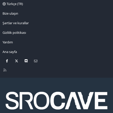
Türkçe (TR)
r
Bize ulaşın
Şartlar ve kurallar
Gizlilik politikası
Yardım
Ana sayfa
Facebook
X
Discord
Bize ulaşın
R
S
S