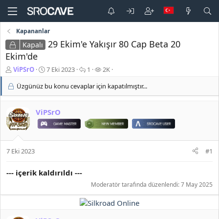
Kapananlar
29 Ekim'e Yakışır 80 Cap Beta 20
Kapalı
Ekim'de
K
B
C
G
ViPSrO
7 Eki 2023
1
2K
o
a
e
ö
Üzgünüz bu konu cevaplar için kapatılmıştır...
n
ş
v
r
b
l
a
ü
u
a
p
n
ViPSrO
y
n
l
t
u
g
a
ü
b
ı
r
l
a
ç
e
ş
t
m
7 Eki 2023
#1
l
a
e
a
r
--- içerik kaldırıldı ---
t
i
a
h
Moderatör tarafında düzenlendi:
7 May 2025
n
i