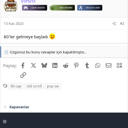
ViPSrO
13 Kas 2023
#2
80'ler gelmeye başladı
Üzgünüz bu konu cevaplar için kapatılmıştır...
Facebook
X
Bluesky
LinkedIn
Reddit
Pinterest
Tumblr
WhatsApp
E-posta
QR
Paylaş:
Link
E
80 cap
old scroll
pvp sw
t
i
k
Kapananlar
e
t
l
e