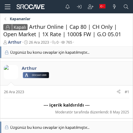
Kapananlar
Arthur Online | Cap 80 | CH Only |
Kapalı
Open Market | 1X Rate | 1000$ FW | G.O 05.01
K
B
C
G
Arthur
26 Ara 2023
0
765
o
a
e
ö
Üzgünüz bu konu cevaplar için kapatılmıştır...
n
ş
v
r
b
l
a
ü
u
a
p
n
Arthur
y
n
l
t
u
g
a
ü
b
ı
r
l
a
ç
e
ş
t
m
26 Ara 2023
#1
l
a
e
a
r
--- içerik kaldırıldı ---
t
i
a
h
Moderatör tarafında düzenlendi:
8 May 2025
n
i
Üzgünüz bu konu cevaplar için kapatılmıştır...