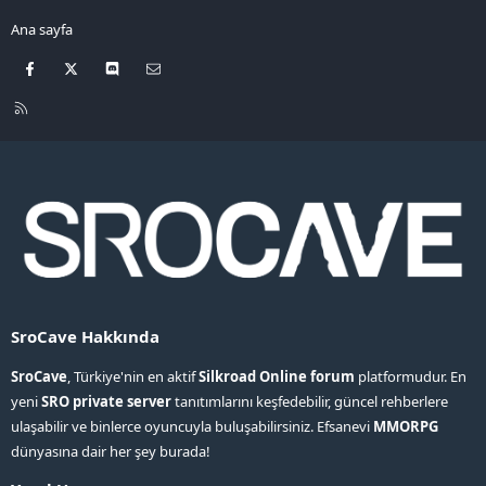
Ana sayfa
Facebook
X
Discord
Bize ulaşın
R
S
S
SroCave Hakkında
SroCave
, Türkiye'nin en aktif
Silkroad Online forum
platformudur. En
yeni
SRO private server
tanıtımlarını keşfedebilir, güncel rehberlere
ulaşabilir ve binlerce oyuncuyla buluşabilirsiniz. Efsanevi
MMORPG
dünyasına dair her şey burada!