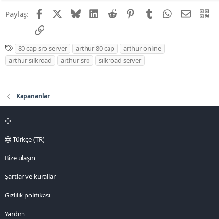
Facebook
X
Bluesky
LinkedIn
Reddit
Pinterest
Tumblr
WhatsApp
E-posta
QR
Paylaş:
Link
E
80 cap sro server
arthur 80 cap
arthur online
t
arthur silkroad
arthur sro
silkroad server
i
k
e
Kapananlar
t
l
e
r
Türkçe (TR)
Bize ulaşın
Şartlar ve kurallar
Gizlilik politikası
Yardım