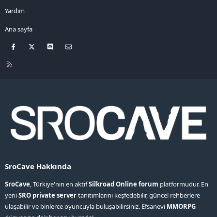
Yardım
Ana sayfa
Facebook
X
Discord
Bize ulaşın
R
S
S
SroCave Hakkında
SroCave
, Türkiye'nin en aktif
Silkroad Online forum
platformudur. En
yeni
SRO private server
tanıtımlarını keşfedebilir, güncel rehberlere
ulaşabilir ve binlerce oyuncuyla buluşabilirsiniz. Efsanevi
MMORPG