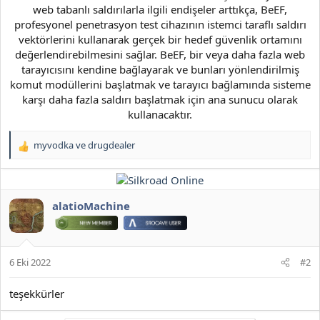
web tabanlı saldırılarla ilgili endişeler arttıkça, BeEF,
profesyonel penetrasyon test cihazının istemci taraflı saldırı
vektörlerini kullanarak gerçek bir hedef güvenlik ortamını
değerlendirebilmesini sağlar. BeEF, bir veya daha fazla web
tarayıcısını kendine bağlayarak ve bunları yönlendirilmiş
komut modüllerini başlatmak ve tarayıcı bağlamında sisteme
karşı daha fazla saldırı başlatmak için ana sunucu olarak
kullanacaktır.​
myvodka
ve
drugdealer
T
e
p
k
i
alatioMachine
l
e
r
:
6 Eki 2022
#2
teşekkürler