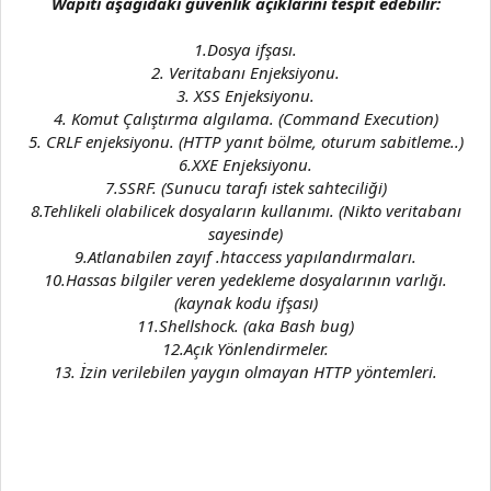
Wapiti aşağıdaki güvenlik açıklarını tespit edebilir:
1.Dosya ifşası.
2. Veritabanı Enjeksiyonu.
3. XSS Enjeksiyonu.
4. Komut Çalıştırma algılama. (Command Execution)
5. CRLF enjeksiyonu. (HTTP yanıt bölme, oturum sabitleme..)
6.XXE Enjeksiyonu.
7.SSRF. (Sunucu tarafı istek sahteciliği)
8.Tehlikeli olabilicek dosyaların kullanımı. (Nikto veritabanı
sayesinde)
9.Atlanabilen zayıf .htaccess yapılandırmaları.
10.Hassas bilgiler veren yedekleme dosyalarının varlığı.
(kaynak kodu ifşası)
11.Shellshock. (aka Bash bug)
12.Açık Yönlendirmeler.
13. İzin verilebilen yaygın olmayan HTTP yöntemleri.