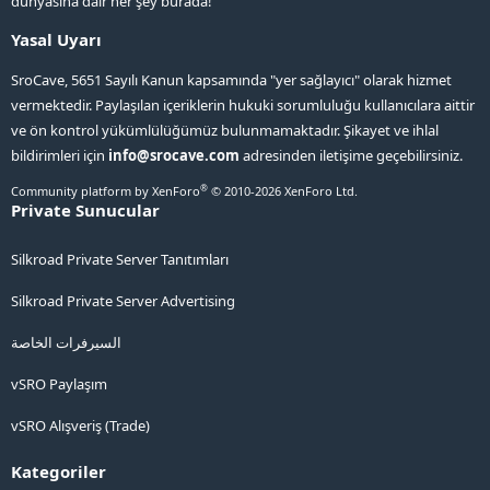
dünyasına dair her şey burada!
Yasal Uyarı
SroCave, 5651 Sayılı Kanun kapsamında "yer sağlayıcı" olarak hizmet
vermektedir. Paylaşılan içeriklerin hukuki sorumluluğu kullanıcılara aittir
ve ön kontrol yükümlülüğümüz bulunmamaktadır. Şikayet ve ihlal
bildirimleri için
info@srocave.com
adresinden iletişime geçebilirsiniz.
®
Community platform by XenForo
© 2010-2026 XenForo Ltd.
Private Sunucular
Silkroad Private Server Tanıtımları
Silkroad Private Server Advertising
السيرفرات الخاصة
vSRO Paylaşım
vSRO Alışveriş (Trade)
Kategoriler