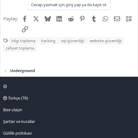
Cevap yazmak için giriş yap ya da kayıt ol.
Facebook
X
Bluesky
LinkedIn
Reddit
Pinterest
Tumblr
WhatsApp
E-posta
QR
Paylaş:
Link
E
bilgi toplama
hacking
sql güvenliği
website güvenliği
t
zafiyet toplama
i
k
e
Underground
t
l
e
r
Türkçe (TR)
Bize ulaşın
Şartlar ve kurallar
Gizlilik politikası