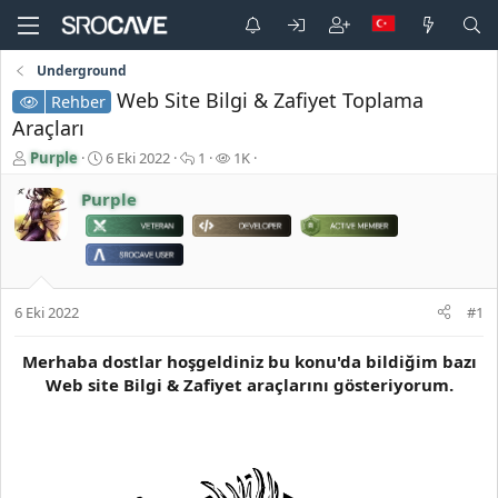
Underground
Web Site Bilgi & Zafiyet Toplama
Rehber
Araçları
K
B
C
G
Purple
6 Eki 2022
1
1K
o
a
e
ö
n
ş
v
r
Purple
b
l
a
ü
u
a
p
n
y
n
l
t
u
g
a
ü
b
ı
r
l
6 Eki 2022
#1
a
ç
e
ş
t
m
l
a
e
Merhaba dostlar hoşgeldiniz bu konu'da bildiğim bazı
a
r
Web site Bilgi & Zafiyet araçlarını gösteriyorum.
t
i
a
h
n
i