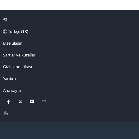
Türkçe (TR)
Bize ulaşın
Şartlar ve kurallar
Gizlilik politikası
Yardım
Ana sayfa
Facebook
X
Discord
Bize ulaşın
R
S
S