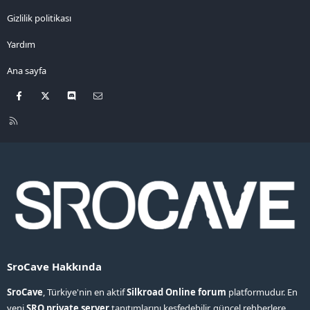
Gizlilik politikası
Yardım
Ana sayfa
Facebook
X
Discord
Bize ulaşın
R
S
S
SroCave Hakkında
SroCave
, Türkiye'nin en aktif
Silkroad Online forum
platformudur. En
yeni
SRO private server
tanıtımlarını keşfedebilir, güncel rehberlere