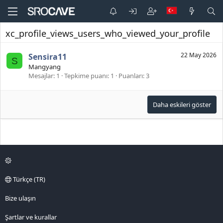
xc_profile_views_users_who_viewed_your_profile
22 May 2026
Sensira11
S
Mangyang
Mesajlar
1
Tepkime puanı
1
Puanları
3
Daha eskileri göster
Türkçe (TR)
Bize ulaşın
Şartlar ve kurallar