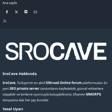
Ana sayfa
Facebook
X
Discord
Bize ulaşın
R
S
S
SroCave Hakkında
SroCave
, Türkiye'nin en aktif
Silkroad Online forum
platformudur. En
yeni
SRO private server
tanıtımlarını keşfedebilir, güncel rehberlere
ulaşabilir ve binlerce oyuncuyla buluşabilirsiniz. Efsanevi
MMORPG
dünyasına dair her şey burada!
Yasal Uyarı