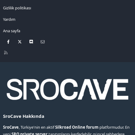
Gizlilik politikası
Yardım
Ana sayfa
Facebook
X
Discord
Bize ulaşın
R
S
S
SroCave Hakkında
SroCave
, Türkiye'nin en aktif
Silkroad Online forum
platformudur. En
yeni
SRO private server
tanıtımlarını keşfedebilir, güncel rehberlere