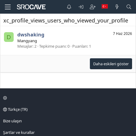
xc_profile_views_users_who_viewed_your_profile
7 Haz 2026
dwshaking
D
Mangyang
Mesajlar
2
Tepkime puanı
0
Puanları
1
Daha eskileri göster
Türkçe (TR)
Bize ulaşın
Şartlar ve kurallar