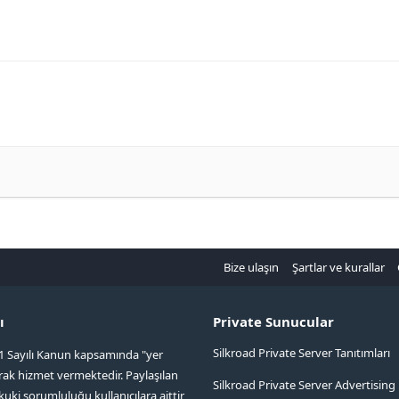
Bize ulaşın
Şartlar ve kurallar
ı
Private Sunucular
Silkroad Private Server Tanıtımları
1 Sayılı Kanun kapsamında "yer
arak hizmet vermektedir. Paylaşılan
Silkroad Private Server Advertising
kuki sorumluluğu kullanıcılara aittir