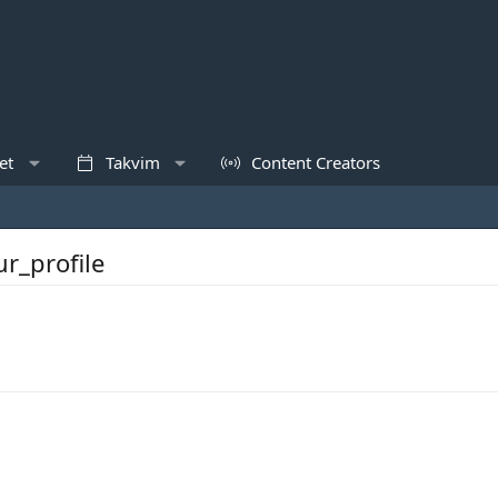
et
Takvim
Content Creators
r_profile