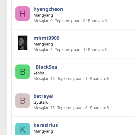
hyengcheon
H
Mangyang
Mesajlar
0
Tepkime puanı
0
Puanları
0
mhmt9909
Mangyang
Mesajlar
5
Tepkime puanı
1
Puanları
3
_BlackSea_
B
Yeoha
Mesajlar
10
Tepkime puanı
1
Puanları
3
betrayal
B
Isyutaru
Mesajlar
75
Tepkime puanı
8
Puanları
8
karasirius
K
Mangyang