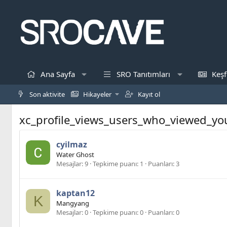
Ana Sayfa
SRO Tanıtımları
Keşf
Son aktivite
Hikayeler
Kayıt ol
xc_profile_views_users_who_viewed_you
cyilmaz
Water Ghost
Mesajlar
9
Tepkime puanı
1
Puanları
3
kaptan12
K
Mangyang
Mesajlar
0
Tepkime puanı
0
Puanları
0