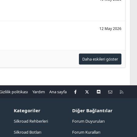
12 May 2026
Daha eskileri göster
Facebook
X
Discord
Bize ulaşın
R
Gizlilik politikası
Yardım
Ana sayfa
S
S
Kategoriler
Diğer Bağlantılar
Silkroad Rehberleri
Forum Duyuruları
Silkroad Botları
Forum Kuralları