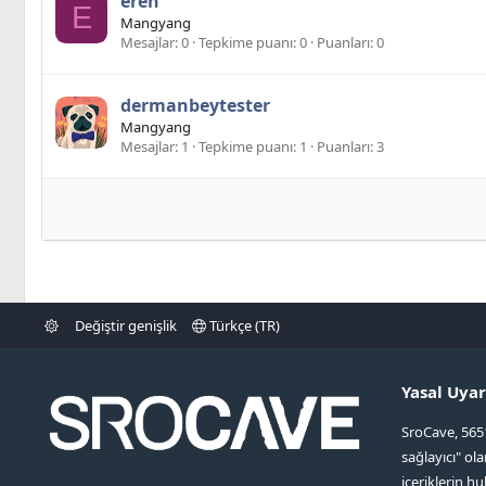
eren
E
Mangyang
Mesajlar
0
Tepkime puanı
0
Puanları
0
dermanbeytester
Mangyang
Mesajlar
1
Tepkime puanı
1
Puanları
3
Değiştir genişlik
Türkçe (TR)
Yasal Uyar
SroCave, 565
sağlayıcı" ol
içeriklerin hu