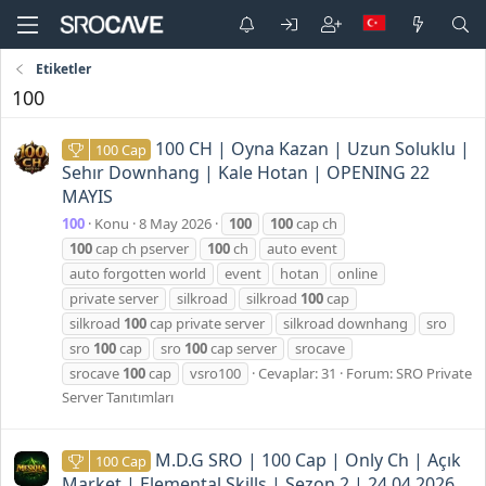
Etiketler
100
100 CH | Oyna Kazan | Uzun Soluklu |
100 Cap
Sehır Downhang | Kale Hotan | OPENING 22
MAYIS
100
Konu
8 May 2026
100
100
cap ch
100
cap ch pserver
100
ch
auto event
auto forgotten world
event
hotan
online
private server
silkroad
silkroad
100
cap
silkroad
100
cap private server
silkroad downhang
sro
sro
100
cap
sro
100
cap server
srocave
srocave
100
cap
vsro100
Cevaplar: 31
Forum:
SRO Private
Server Tanıtımları
M.D.G SRO | 100 Cap | Only Ch | Açık
100 Cap
Market | Elemental Skills | Sezon 2 | 24.04.2026