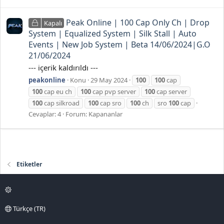
Peak Online | 100 Cap Only Ch | Drop
Kapalı
System | Equalized System | Silk Stall | Auto
Events | New Job System | Beta 14/06/2024|G.O
21/06/2024
--- içerik kaldırıldı ---
peakonline
Konu
29 May 2024
100
100
cap
100
cap eu ch
100
cap pvp server
100
cap server
100
cap silkroad
100
cap sro
100
ch
sro
100
cap
Cevaplar: 4
Forum:
Kapananlar
Etiketler
Türkçe (TR)