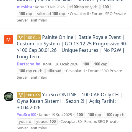
meskha
Konu
3 Nis 2026
#
100
cap only ch
100
100
cap
silkroad
100
cap
Cevaplar: 8
Forum:
SRO Private
Server Tanıtımları
Painite Online | Battle Royale Event |
100 Cap
Custom Job System | GO 13.12.25 Progressive 90-
>100 Cap 30.01.26 | Unique Features | No P2W |
Long Term
Dartscheibe
Konu
26 Ocak 2026
100
100
cap
100
cap eu ch
silkroad
Cevaplar: 1
Forum:
SRO Private
Server Tanıtımları
YouSro ONLINE | 100 CAP Only CH |
100 Cap
Oyna Kazan Sistemi | Sezon 2! | Açılış Tarihi :
30.04.2026
YouSro100
Konu
19 Şub 2025
100
100
cap
100
cap ch
yousro
yousro
100
Cevaplar: 30
Forum:
SRO Private
Server Tanıtımları