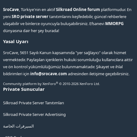
SroCave
, Türkiye'nin en aktif
Silkroad Online forum
platformudur. En
yeni
SRO private server
tanıtımlarını keşfedebilir, güncel rehberlere
ulaşabilir ve binlerce oyuncuyla buluşabilirsiniz. Efsanevi
MMORPG
dünyasına dair her şey burada!
Yasal Uyarı
SroCave, 5651 Sayılı Kanun kapsamında "yer sağlayıcı" olarak hizmet
vermektedir. Paylaşılan içeriklerin hukuki sorumluluğu kullanıcılara aittir
ve ön kontrol yükümlülüğümüz bulunmamaktadır. Şikayet ve ihlal
bildirimleri için
info@srocave.com
adresinden iletişime geçebilirsiniz.
®
Community platform by XenForo
© 2010-2026 XenForo Ltd.
Private Sunucular
Silkroad Private Server Tanıtımları
Silkroad Private Server Advertising
السيرفرات الخاصة