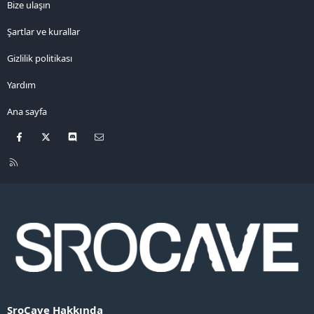
Bize ulaşın
Şartlar ve kurallar
Gizlilik politikası
Yardım
Ana sayfa
Facebook
X
Discord
Bize ulaşın
R
S
S
SroCave Hakkında