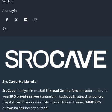
Yardım
Ana sayfa
Facebook
X
Discord
Bize ulaşın
R
S
S
SroCave Hakkında
SroCave
, Türkiye'nin en aktif
Silkroad Online forum
platformudur. En
yeni
SRO private server
tanıtımlarını keşfedebilir, güncel rehberlere
ulaşabilir ve binlerce oyuncuyla buluşabilirsiniz. Efsanevi
MMORPG
dünyasına dair her şey burada!