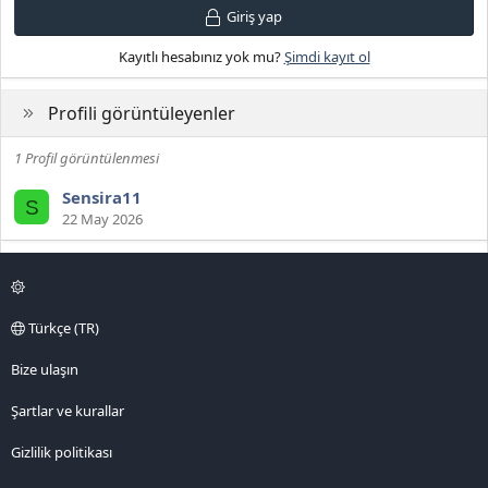
Giriş yap
Kayıtlı hesabınız yok mu?
Şimdi kayıt ol
Profili görüntüleyenler
1 Profil görüntülenmesi
Sensira11
S
22 May 2026
Türkçe (TR)
Bize ulaşın
Şartlar ve kurallar
Gizlilik politikası