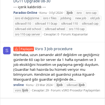
DG11 Upgrade 08-30
--- içerik kaldırıldı ---
Paradox-Online
Konu
3 Eyl 2024
3job
isro
isro cap
isro id değiştirme
isro r files
jobbing
new job
old job
silkraod110
silkroad 11 0cap
silkroad 110
silkroad cap
silkroad old school
silkroad wheel
sro 110 cap
sro 110 cap server
Cevaplar: 0
Forum:
Kapananlar
Vsro 3 Job procedure
Paylaşım
S
Merhaba, uzun zamandır aktif değildim ve geçtiğimiz
günlerde 60 cap bir server da 1 hafta oynadım ve 3
job eksikliğini hissettim ve paylaşma gereği duydum.
(Guardlar hali hazırda bu hizmeti veriyor mu
bilmiyorum. Kendinize ait guardınız yoksa Kguard-
Maxiguard gibi guardlar eşliğinde de...
sroline
Konu
23 Mar 2024
3job
silkroad
3job
vsro
3job
Cevaplar: 29
Forum:
vSRO Prosedür Paylaşımları