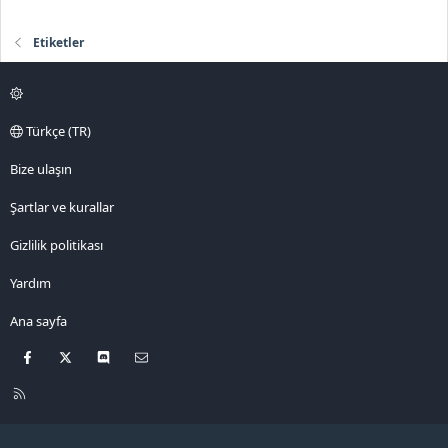
Etiketler
Türkçe (TR)
Bize ulaşın
Şartlar ve kurallar
Gizlilik politikası
Yardım
Ana sayfa
Facebook
X
Discord
Bize ulaşın
R
S
S