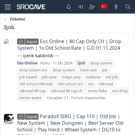
Etiketler
3job
Eos Online | 80 Cap Only CH | Drop
Kapalı
System | 1x Old School Rate | G.O 01.11.2024
--- içerik kaldırıldı ---
Eos Online
Konu
11 Eki 2024
3job
drop sistem
drop sistem sro
drop system
hard rate
job
job based
job cave
magic pop
medusa
old job
old school silkroad
old school sro
roc
silkroad
silkroad 80 cap
silkroad 80 cap ch
snow flake
sos drop
winter event
Cevaplar: 21
Forum:
Kapananlar
ParadoX ISRO | Cap 110 | Old Job |
Kapalı
New System | New Dungoen | Best Server Old
School | Play Hard | Wheel System | DG10 to