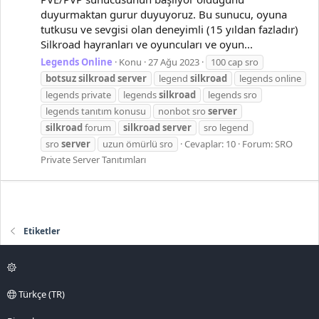
duyurmaktan gurur duyuyoruz. Bu sunucu, oyuna
tutkusu ve sevgisi olan deneyimli (15 yıldan fazladır)
Silkroad hayranları ve oyuncuları ve oyun...
Legends Online
Konu
27 Ağu 2023
100 cap sro
botsuz
silkroad
server
legend
silkroad
legends online
legends private
legends
silkroad
legends sro
legends tanıtım konusu
nonbot sro
server
silkroad
forum
silkroad
server
sro legend
sro
server
uzun ömürlü sro
Cevaplar: 10
Forum:
SRO
Private Server Tanıtımları
Etiketler
Türkçe (TR)