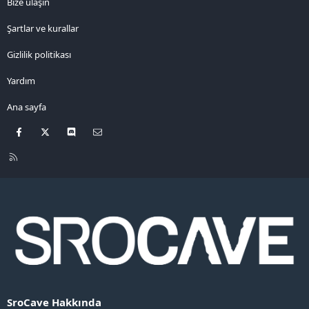
Bize ulaşın
Şartlar ve kurallar
Gizlilik politikası
Yardım
Ana sayfa
Facebook
X
Discord
Bize ulaşın
R
S
S
SroCave Hakkında