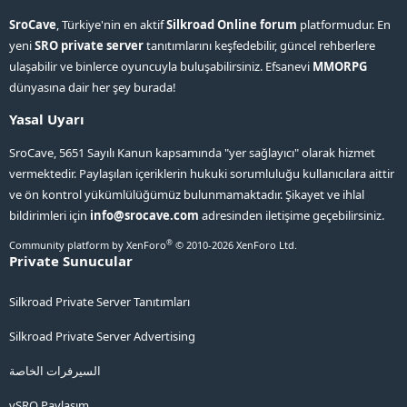
SroCave
, Türkiye'nin en aktif
Silkroad Online forum
platformudur. En
yeni
SRO private server
tanıtımlarını keşfedebilir, güncel rehberlere
ulaşabilir ve binlerce oyuncuyla buluşabilirsiniz. Efsanevi
MMORPG
dünyasına dair her şey burada!
Yasal Uyarı
SroCave, 5651 Sayılı Kanun kapsamında "yer sağlayıcı" olarak hizmet
vermektedir. Paylaşılan içeriklerin hukuki sorumluluğu kullanıcılara aittir
ve ön kontrol yükümlülüğümüz bulunmamaktadır. Şikayet ve ihlal
bildirimleri için
info@srocave.com
adresinden iletişime geçebilirsiniz.
®
Community platform by XenForo
© 2010-2026 XenForo Ltd.
Private Sunucular
Silkroad Private Server Tanıtımları
Silkroad Private Server Advertising
السيرفرات الخاصة
vSRO Paylaşım