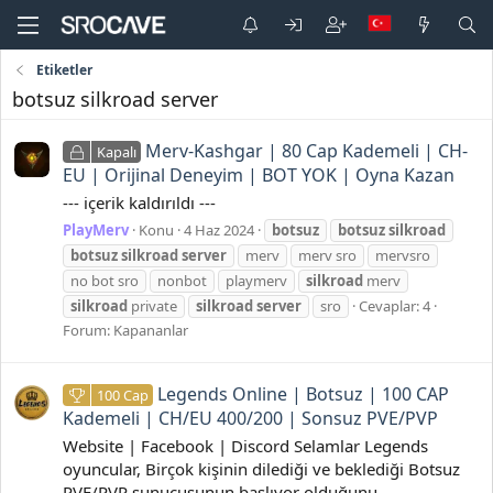
Etiketler
botsuz silkroad server
Merv-Kashgar | 80 Cap Kademeli | CH-
Kapalı
EU | Orijinal Deneyim | BOT YOK | Oyna Kazan
--- içerik kaldırıldı ---
PlayMerv
Konu
4 Haz 2024
botsuz
botsuz
silkroad
botsuz
silkroad
server
merv
merv sro
mervsro
no bot sro
nonbot
playmerv
silkroad
merv
silkroad
private
silkroad
server
sro
Cevaplar: 4
Forum:
Kapananlar
Legends Online | Botsuz | 100 CAP
100 Cap
Kademeli | CH/EU 400/200 | Sonsuz PVE/PVP
Website | Facebook | Discord Selamlar Legends
oyuncular, Birçok kişinin dilediği ve beklediği Botsuz
PVE/PVP sunucusunun başlıyor olduğunu