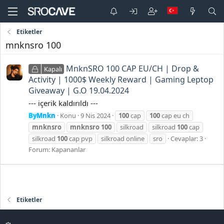
Etiketler
mnknsro 100
MnknSRO 100 CAP EU/CH | Drop &
Kapalı
Activity | 1000$ Weekly Reward | Gaming Leptop
Giveaway | G.O 19.04.2024
--- içerik kaldırıldı ---
ByMnkn
Konu
9 Nis 2024
100
cap
100
cap eu ch
mnknsro
mnknsro
100
silkroad
silkroad
100
cap
silkroad
100
cap pvp
silkroad online
sro
Cevaplar: 3
Forum:
Kapananlar
Etiketler