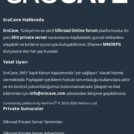
SroCave Hakkında
SroCave
, Türkiye'nin en aktif
Silkroad Online forum
platformudur. En
yeni
SRO private server
tanıtımlarını keşfedebilir, güncel rehberlere
ulaşabilir ve binlerce oyuncuyla buluşabilirsiniz. Efsanevi
MMORPG
dünyasına dair her şey burada!
Yasal Uyarı
SroCave, 5651 Sayılı Kanun kapsamında "yer sağlayıcı" olarak hizmet
vermektedir. Paylaşılan içeriklerin hukuki sorumluluğu kullanıcılara aittir
ve ön kontrol yükümlülüğümüz bulunmamaktadır. Şikayet ve ihlal
bildirimleri için
info@srocave.com
adresinden iletişime geçebilirsiniz.
®
Community platform by XenForo
© 2010-2026 XenForo Ltd.
Private Sunucular
Silkroad Private Server Tanıtımları
Silkroad Private Server Advertising