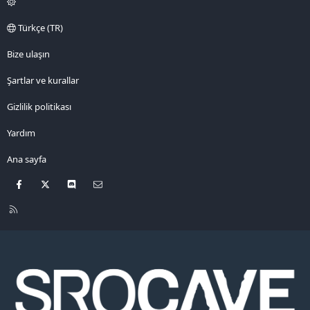
Türkçe (TR)
Bize ulaşın
Şartlar ve kurallar
Gizlilik politikası
Yardım
Ana sayfa
Facebook
X
Discord
Bize ulaşın
R
S
S