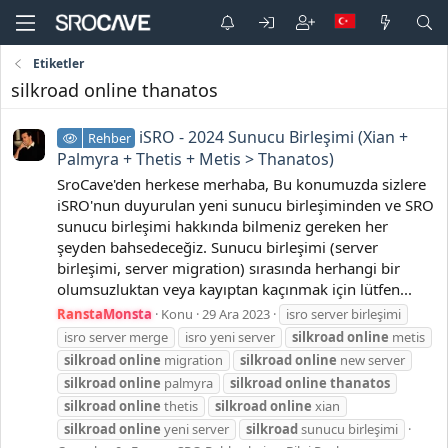
Etiketler
silkroad online thanatos
iSRO - 2024 Sunucu Birleşimi (Xian +
Rehber
Palmyra + Thetis + Metis > Thanatos)
SroCave'den herkese merhaba, Bu konumuzda sizlere
iSRO'nun duyurulan yeni sunucu birleşiminden ve SRO
sunucu birleşimi hakkında bilmeniz gereken her
şeyden bahsedeceğiz. Sunucu birleşimi (server
birleşimi, server migration) sırasında herhangi bir
olumsuzluktan veya kayıptan kaçınmak için lütfen...
RanstaMonsta
Konu
29 Ara 2023
isro server birleşimi
isro server merge
isro yeni server
silkroad
online
metis
silkroad
online
migration
silkroad
online
new server
silkroad
online
palmyra
silkroad
online
thanatos
silkroad
online
thetis
silkroad
online
xian
silkroad
online
yeni server
silkroad
sunucu birleşimi