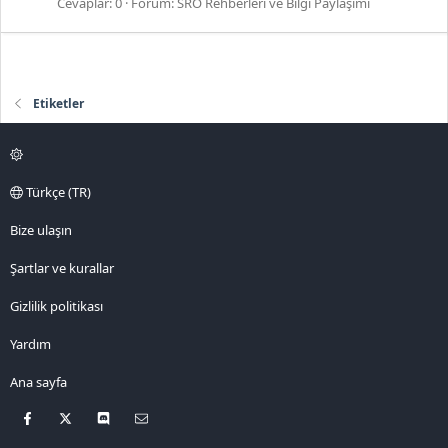
Cevaplar: 0
Forum:
SRO Rehberleri ve Bilgi Paylaşımı
Etiketler
Türkçe (TR)
Bize ulaşın
Şartlar ve kurallar
Gizlilik politikası
Yardım
Ana sayfa
Facebook
X
Discord
Bize ulaşın