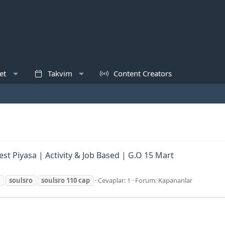
et
Takvim
Content Creators
est Piyasa | Activity & Job Based | G.O 15 Mart
d
soulsro
soulsro
110
cap
Cevaplar: 1
Forum:
Kapananlar