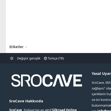
Etiketler
Değiştir genişlik
Türkçe (TR)
Yasal Uyar
SroCave, 565
sağlayıcı" ol
içeriklerin hu
ve ön kontr
SroCave Hakkında
bulunmamaktad
SroCave
, Türkiye'nin en aktif
Silkroad Online