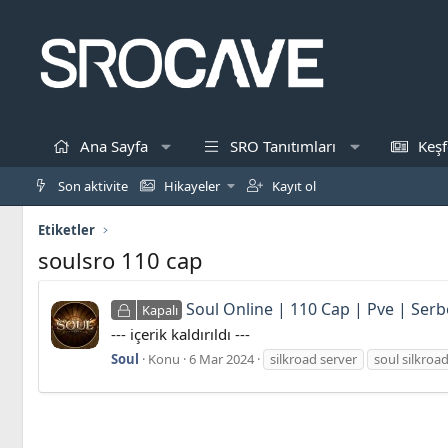
Ana Sayfa
SRO Tanıtımları
Keşf
Son aktivite
Hikayeler
Kayıt ol
Etiketler
soulsro 110 cap
Soul Online | 110 Cap | Pve | Serb
Kapalı
--- içerik kaldırıldı ---
Soul
Konu
6 Mar 2024
silkroad server
soul silkroa