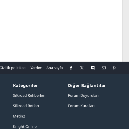
Facebook
X
Discord
Bize ulaşın
R
Gizlilik politikası
Yardım
Ana sayfa
S
S
Kategoriler
Diğer Bağlantılar
Silkroad Rehberleri
Forum Duyuruları
Silkroad Botları
Forum Kuralları
Metin2
Knight Online