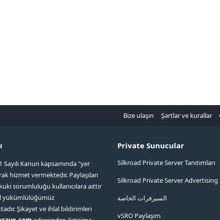
Bize ulaşın
Şartlar ve kurallar
ı
Private Sunucular
Silkroad Private Server Tanıtımları
1 Sayılı Kanun kapsamında "yer
arak hizmet vermektedir. Paylaşılan
Silkroad Private Server Advertising
kuki sorumluluğu kullanıcılara aittir
ol yükümlülüğümüz
السيرفرات الخاصة
ır. Şikayet ve ihlal bildirimleri
vSRO Paylaşım