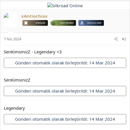
p
k
i
xAntiochiax
l
e
r
:
7 Nis 2024
#2
SenKimsinizZ - Legendary <3
Gönderi otomatik olarak birleştirildi:
14 Mar 2024
SenKimsinizZ
Gönderi otomatik olarak birleştirildi:
14 Mar 2024
Legendary
Gönderi otomatik olarak birleştirildi:
14 Mar 2024