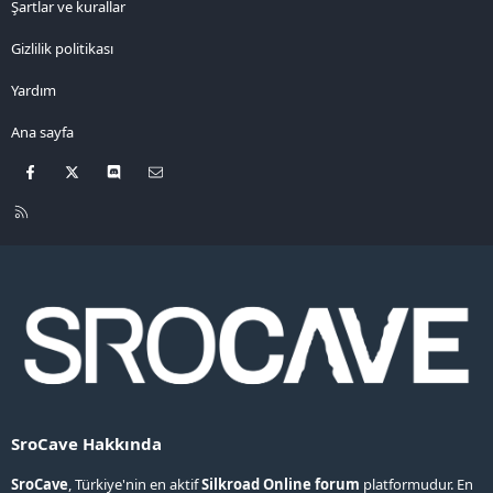
Şartlar ve kurallar
Gizlilik politikası
Yardım
Ana sayfa
Facebook
X
Discord
Bize ulaşın
R
S
S
SroCave Hakkında
SroCave
, Türkiye'nin en aktif
Silkroad Online forum
platformudur. En