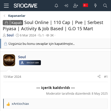
Kapananlar
Soul Online | 110 Cap | Pve | Serbest
Kapalı
Piyasa | Activity & Job Based | G.O 15 Mart
K
B
C
G
Soul
6 Mar 2024
1
3K
o
a
e
ö
Üzgünüz bu konu cevaplar için kapatılmıştır...
n
ş
v
r
b
l
a
ü
u
a
p
n
Soul
y
n
l
t
u
g
a
ü
b
ı
r
l
a
ç
e
ş
t
m
13 Mar 2024
#1
l
a
e
a
r
--- içerik kaldırıldı ---
t
i
a
h
Moderatör tarafında düzenlendi:
8 May 2025
n
i
xAntiochiax
T
e