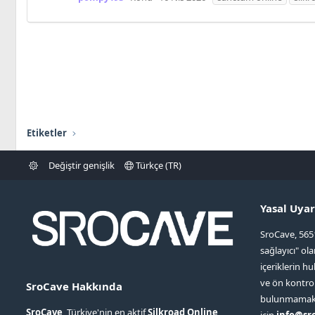
Etiketler
Değiştir genişlik
Türkçe (TR)
Yasal Uyar
SroCave, 565
sağlayıcı" ol
içeriklerin hu
ve ön kontr
SroCave Hakkında
bulunmamaktad
SroCave
, Türkiye'nin en aktif
Silkroad Online