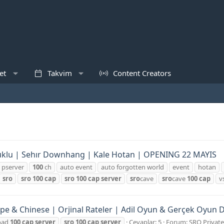
et
Takvim
Content Creators
uklu | Sehır Downhang | Kale Hotan | OPENING 22 MAYIS
 pserver
100
ch
auto event
auto forgotten world
event
hotan
sro
sro
100
cap
sro
100
cap
server
sro
cave
sro
cave
100
cap
v
pe & Chinese | Orjinal Rateler | Adil Oyun & Gerçek Oyun 
road
100
cap
server
sro
100
cap
server
Cevaplar: 5
Forum:
SRO Private