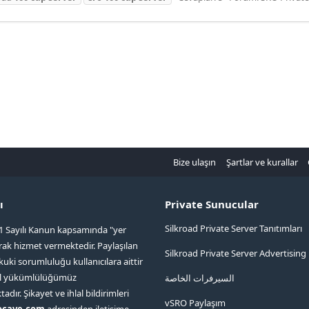
Bize ulaşın
Şartlar ve kurallar
ı
Private Sunucular
Silkroad Private Server Tanıtımları
1 Sayılı Kanun kapsamında "yer
arak hizmet vermektedir. Paylaşılan
Silkroad Private Server Advertising
kuki sorumluluğu kullanıcılara aittir
ol yükümlülüğümüz
السيرفرات الخاصة
ır. Şikayet ve ihlal bildirimleri
vSRO Paylaşım