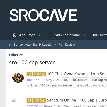
Ana Sayfa
SRO Tanıtımları
Keşf
Son aktivite
Hikayeler
Kayıt ol
Etiketler
sro 100 cap server
100 CH | Oyna Kazan | Uzun Sol
100 Cap
100
Konu
8 May 2026
100
100
cap
ch
100
cap
ch
silkroad
100
cap
private
server
silkroad downhang
Sanctum Online | 100 Cap | Euro
100 Cap
pompy193
Konu
16 Nis 2026
sanctum online
silk