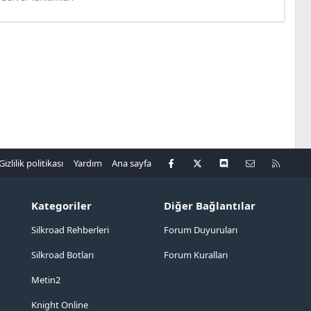
Facebook
X
Discord
Bize ulaşın
R
Gizlilik politikası
Yardım
Ana sayfa
S
S
Kategoriler
Diğer Bağlantılar
Silkroad Rehberleri
Forum Duyuruları
Silkroad Botları
Forum Kuralları
Metin2
Knight Online