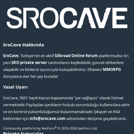
SroCave Hakkında
SroCave
, Türkiye'nin en aktif
Silkroad Online forum
platformudur. En
yeni
SRO private server
tanıtımlarını keşfedebilir, güncel rehberlere
ulaşabilir ve binlerce oyuncuyla buluşabilirsiniz. Efsanevi
MMORPG
dünyasına dair her şey burada!
Yasal Uyarı
SroCave, 5651 Sayılı Kanun kapsamında "yer sağlayıcı" olarak hizmet
vermektedir. Paylaşılan içeriklerin hukuki sorumluluğu kullanıcılara aittir
ve ön kontrol yükümlülüğümüz bulunmamaktadır. Şikayet ve ihlal
bildirimleri için
info@srocave.com
adresinden iletişime geçebilirsiniz.
®
Community platform by XenForo
© 2010-2026 XenForo Ltd.
Private Sunucular