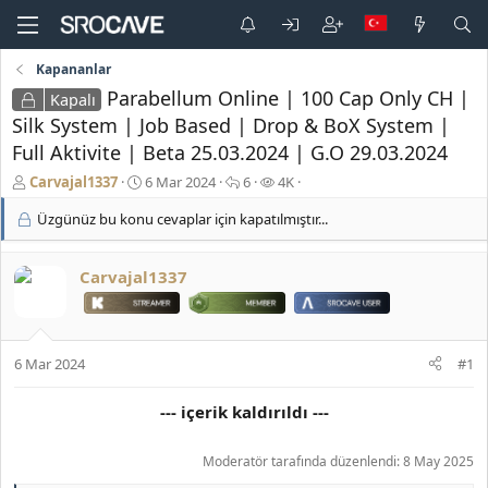
Kapananlar
Parabellum Online | 100 Cap Only CH |
Kapalı
Silk System | Job Based | Drop & BoX System |
Full Aktivite | Beta 25.03.2024 | G.O 29.03.2024
K
B
C
G
Carvajal1337
6 Mar 2024
6
4K
o
a
e
ö
Üzgünüz bu konu cevaplar için kapatılmıştır...
n
ş
v
r
b
l
a
ü
u
a
p
n
Carvajal1337
y
n
l
t
u
g
a
ü
b
ı
r
l
a
ç
e
ş
t
m
6 Mar 2024
#1
l
a
e
a
r
--- içerik kaldırıldı ---
t
i
a
h
n
i
Moderatör tarafında düzenlendi:
8 May 2025