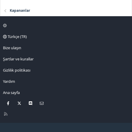
e
Kapananlar
t
l
e
r
Türkçe (TR)
Bize ulaşın
Şartlar ve kurallar
Gizlilik politikası
Yardım
Ana sayfa
Facebook
X
Discord
Bize ulaşın
R
S
S