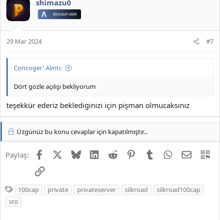
k
shimazu0
i
l
e
r
29 Mar 2024
#7
:
Concoger' Alıntı:
Dört gözle açılışı bekliyorum
teşekkür ederiz beklediginizi için pişman olmucaksınız
Üzgünüz bu konu cevaplar için kapatılmıştır...
Facebook
X
Bluesky
LinkedIn
Reddit
Pinterest
Tumblr
WhatsApp
E-posta
QR
Paylaş:
Link
E
100cap
private
privateserver
silkroad
silkroad100cap
t
sro
i
k