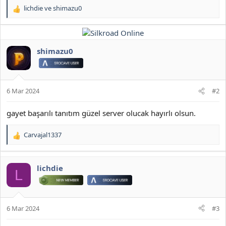
lichdie
ve
shimazu0
T
e
p
k
i
shimazu0
l
e
r
:
6 Mar 2024
#2
gayet başarılı tanıtım güzel server olucak hayırlı olsun.
Carvajal1337
T
e
p
k
lichdie
L
i
l
e
r
6 Mar 2024
#3
: