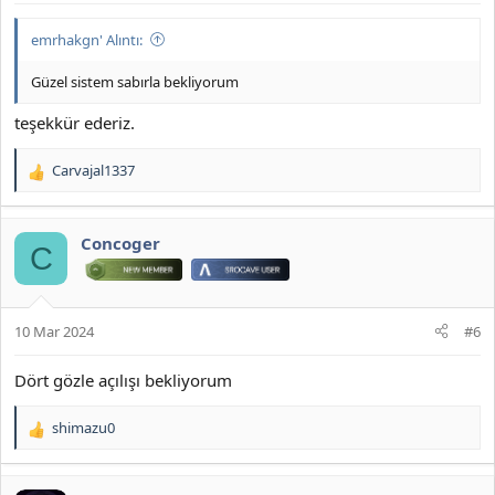
emrhakgn' Alıntı:
Güzel sistem sabırla bekliyorum
teşekkür ederiz.
Carvajal1337
T
e
p
k
Concoger
C
i
l
e
r
10 Mar 2024
#6
:
Dört gözle açılışı bekliyorum
shimazu0
T
e
p