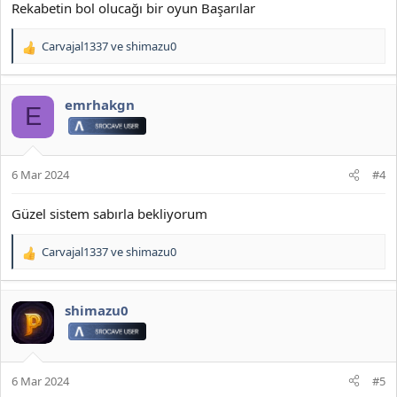
Rekabetin bol olucağı bir oyun Başarılar
Carvajal1337
ve
shimazu0
T
e
p
k
emrhakgn
E
i
l
e
r
6 Mar 2024
#4
:
Güzel sistem sabırla bekliyorum
Carvajal1337
ve
shimazu0
T
e
p
k
shimazu0
i
l
e
r
6 Mar 2024
#5
: