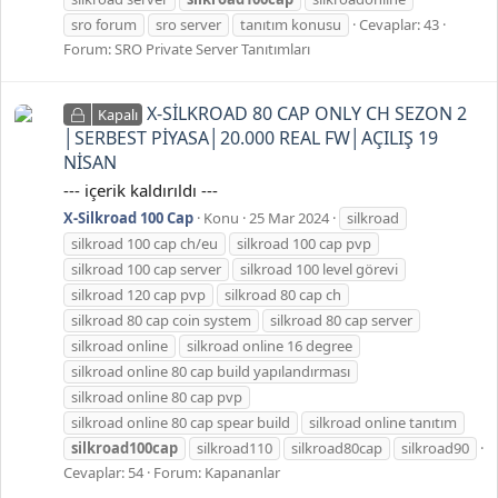
sro forum
sro server
tanıtım konusu
Cevaplar: 43
Forum:
SRO Private Server Tanıtımları
X-SİLKROAD 80 CAP ONLY CH SEZON 2
Kapalı
│SERBEST PİYASA│20.000 REAL FW│AÇILIŞ 19
NİSAN
--- içerik kaldırıldı ---
X-Silkroad 100 Cap
Konu
25 Mar 2024
silkroad
silkroad 100 cap ch/eu
silkroad 100 cap pvp
silkroad 100 cap server
silkroad 100 level görevi
silkroad 120 cap pvp
silkroad 80 cap ch
silkroad 80 cap coin system
silkroad 80 cap server
silkroad online
silkroad online 16 degree
silkroad online 80 cap build yapılandırması
silkroad online 80 cap pvp
silkroad online 80 cap spear build
silkroad online tanıtım
silkroad100cap
silkroad110
silkroad80cap
silkroad90
Cevaplar: 54
Forum:
Kapananlar