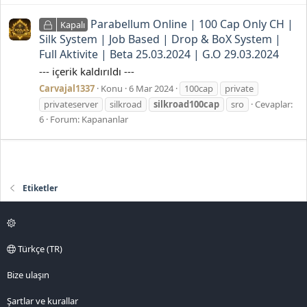
Parabellum Online | 100 Cap Only CH |
Kapalı
Silk System | Job Based | Drop & BoX System |
Full Aktivite | Beta 25.03.2024 | G.O 29.03.2024
--- içerik kaldırıldı ---
Carvajal1337
Konu
6 Mar 2024
100cap
private
privateserver
silkroad
silkroad100cap
sro
Cevaplar:
6
Forum:
Kapananlar
Etiketler
Türkçe (TR)
Bize ulaşın
Şartlar ve kurallar