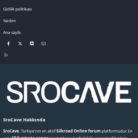
Gizlilik politikası
Yardım
Ana sayfa
Facebook
X
Discord
Bize ulaşın
R
S
S
SroCave Hakkında
SroCave
, Türkiye'nin en aktif
Silkroad Online forum
platformudur. En