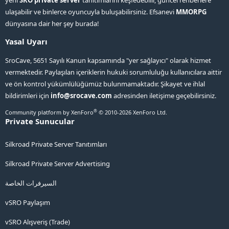
yeni
SRO private server
tanıtımlarını keşfedebilir, güncel rehberlere
ulaşabilir ve binlerce oyuncuyla buluşabilirsiniz. Efsanevi
MMORPG
dünyasına dair her şey burada!
Yasal Uyarı
SroCave, 5651 Sayılı Kanun kapsamında "yer sağlayıcı" olarak hizmet
vermektedir. Paylaşılan içeriklerin hukuki sorumluluğu kullanıcılara aittir
ve ön kontrol yükümlülüğümüz bulunmamaktadır. Şikayet ve ihlal
bildirimleri için
info@srocave.com
adresinden iletişime geçebilirsiniz.
®
Community platform by XenForo
© 2010-2026 XenForo Ltd.
Private Sunucular
Silkroad Private Server Tanıtımları
Silkroad Private Server Advertising
السيرفرات الخاصة
vSRO Paylaşım
vSRO Alışveriş (Trade)