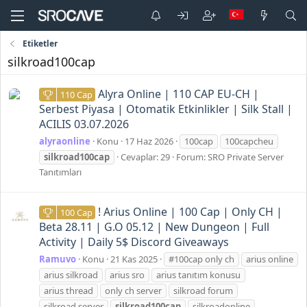
Etiketler
silkroad100cap
Alyra Online | 110 CAP EU-CH |
110 Cap
Serbest Piyasa | Otomatik Etkinlikler | Silk Stall |
ACILIS 03.07.2026
alyraonline
Konu
17 Haz 2026
100cap
100capcheu
silkroad100cap
Cevaplar: 29
Forum:
SRO Private Server
Tanıtımları
! Arius Online | 100 Cap | Only CH |
100 Cap
Beta 28.11 | G.O 05.12 | New Dungeon | Full
Activity | Daily 5$ Discord Giveaways
Ramuvo
Konu
21 Kas 2025
#100cap only ch
arius online
arius silkroad
arius sro
arius tanıtım konusu
arius thread
only ch server
silkroad forum
silkroad server
silkroad100cap
silkroadonline