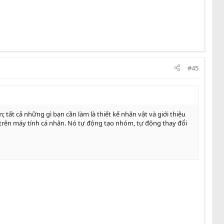
#45
 tất cả những gì bạn cần làm là thiết kế nhân vật và giới thiệu
 trên máy tính cá nhân. Nó tự động tạo nhóm, tự động thay đổi