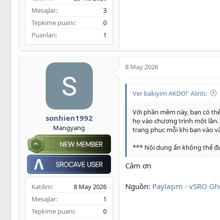
Mesajlar
3
Tepkime puanı
0
Puanları
1
8 May 2026
Ver bakiyim AKDO!' Alıntı:
Với phần mềm này, bạn có thể 
sonhien1992
họ vào chương trình một lần.
Mangyang
trang phục mỗi khi bạn vào và 
*** Nội dung ẩn không thể đư
Cảm ơn
Nguồn:
Paylaşım - vSRO Gh
Katılım
8 May 2026
Mesajlar
1
Tepkime puanı
0