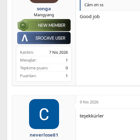
ş
t
m
Cảm ơn ss
l
a
e
songa
a
r
Mangyang
Good job
t
i
a
h
n
i
Katılım
7 Nis 2026
Mesajlar
1
Tepkime puanı
0
Puanları
1
9 Nis 2026
teşekkürler
neverlose81