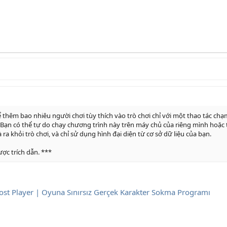
thêm bao nhiêu người chơi tùy thích vào trò chơi chỉ với một thao tác chạm;
 Bạn có thể tự do chạy chương trình này trên máy chủ của riêng mình hoặc
ra khỏi trò chơi, và chỉ sử dụng hình đại diện từ cơ sở dữ liệu của bạn.
ợc trích dẫn. ***
ost Player | Oyuna Sınırsız Gerçek Karakter Sokma Programı