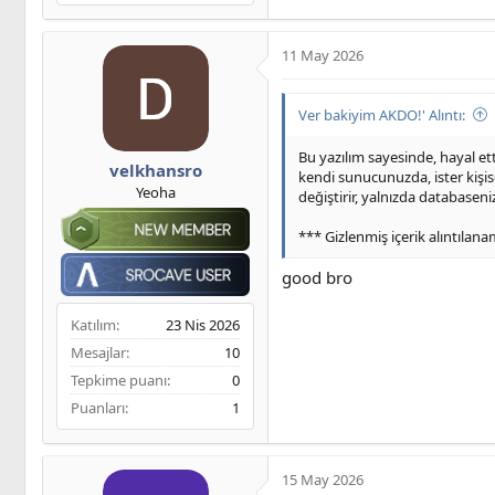
11 May 2026
Ver bakiyim AKDO!' Alıntı:
Bu yazılım sayesinde, hayal et
velkhansro
kendi sunucunuzda, ister kişis
Yeoha
değiştirir, yalnızda databaseni
*** Gizlenmiş içerik alıntılan
good bro
Katılım
23 Nis 2026
Mesajlar
10
Tepkime puanı
0
Puanları
1
15 May 2026