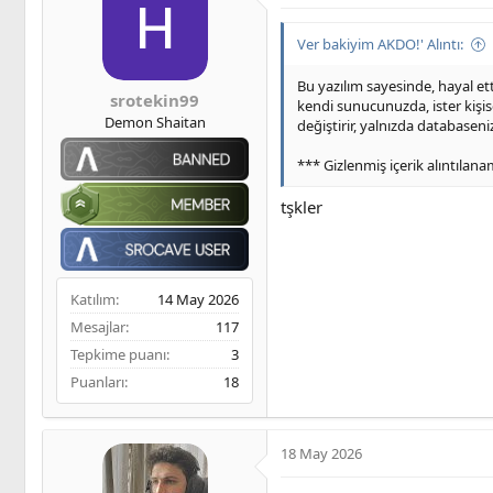
Ver bakiyim AKDO!' Alıntı:
Bu yazılım sayesinde, hayal et
srotekin99
kendi sunucunuzda, ister kişis
Demon Shaitan
değiştirir, yalnızda databaseni
*** Gizlenmiş içerik alıntılan
tşkler
Katılım
14 May 2026
Mesajlar
117
Tepkime puanı
3
Puanları
18
18 May 2026