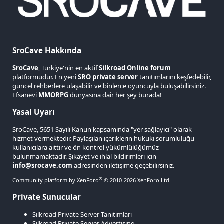
SroCave Hakkında
SroCave
, Türkiye'nin en aktif
Silkroad Online forum
platformudur. En yeni
SRO private server
tanıtımlarını keşfedebilir,
güncel rehberlere ulaşabilir ve binlerce oyuncuyla buluşabilirsiniz.
Efsanevi
MMORPG
dünyasına dair her şey burada!
Yasal Uyarı
SroCave, 5651 Sayılı Kanun kapsamında "yer sağlayıcı" olarak
hizmet vermektedir. Paylaşılan içeriklerin hukuki sorumluluğu
kullanıcılara aittir ve ön kontrol yükümlülüğümüz
bulunmamaktadır. Şikayet ve ihlal bildirimleri için
info@srocave.com
adresinden iletişime geçebilirsiniz.
®
Community platform by XenForo
© 2010-2026 XenForo Ltd.
Private Sunucular
Silkroad Private Server Tanıtımları
Silkroad Private Server Advertising