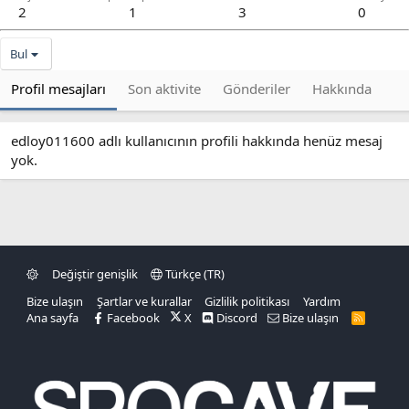
2
1
3
0
Bul
Profil mesajları
Son aktivite
Gönderiler
Hakkında
edloy011600 adlı kullanıcının profili hakkında henüz mesaj
yok.
Değiştir genişlik
Türkçe (TR)
Bize ulaşın
Şartlar ve kurallar
Gizlilik politikası
Yardım
Ana sayfa
Facebook
X
Discord
Bize ulaşın
R
S
S