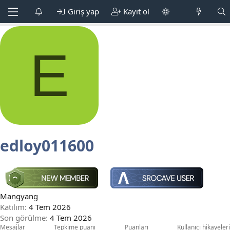
Giriş yap
Kayıt ol
E
edloy011600
Mangyang
Katılım
4 Tem 2026
Son görülme
4 Tem 2026
Mesajlar
Tepkime puanı
Puanları
Kullanıcı hikayeleri