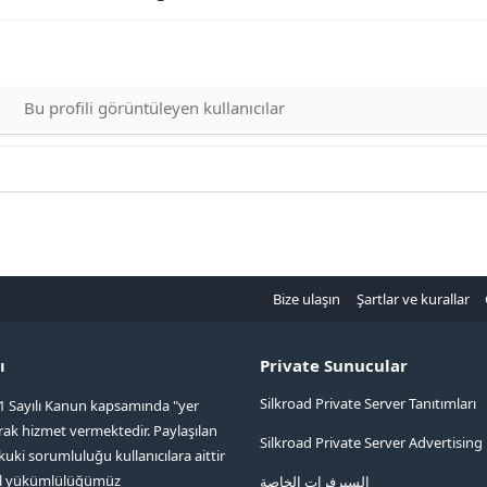
Bu profili görüntüleyen kullanıcılar
Bize ulaşın
Şartlar ve kurallar
ı
Private Sunucular
Silkroad Private Server Tanıtımları
1 Sayılı Kanun kapsamında "yer
arak hizmet vermektedir. Paylaşılan
Silkroad Private Server Advertising
kuki sorumluluğu kullanıcılara aittir
ol yükümlülüğümüz
السيرفرات الخاصة