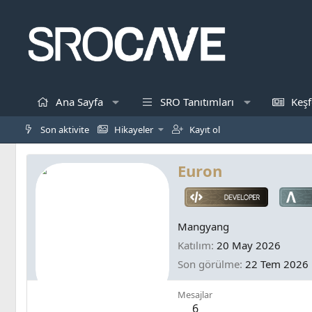
Ana Sayfa
SRO Tanıtımları
Keşf
Son aktivite
Hikayeler
Kayıt ol
Euron
Mangyang
Katılım
20 May 2026
Son görülme
22 Tem 2026
Mesajlar
6