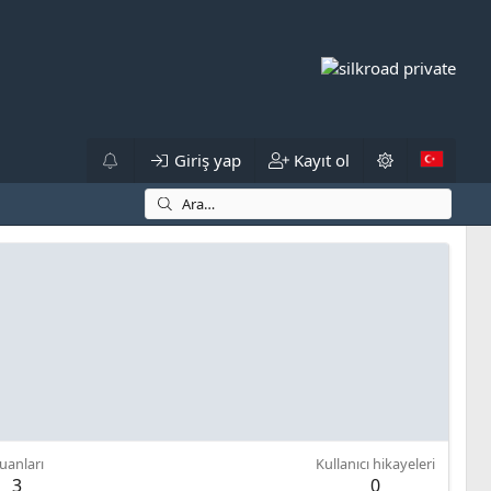
Giriş yap
Kayıt ol
uanları
Kullanıcı hikayeleri
3
0