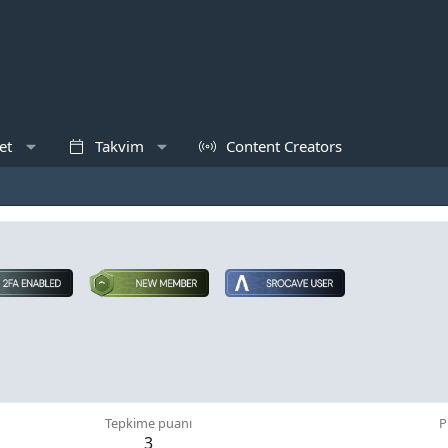
et
Takvim
Content Creators
Tepkime puanı
P
3