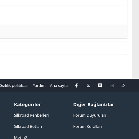
Facebook
X
Discord
Bize ulaşın
R
Gizlilik politikası
Yardım
Ana sayfa
S
S
Kategoriler
Diğer Bağlantılar
Silkroad Rehberleri
Forum Duyuruları
Silkroad Botları
Forum Kuralları
Metin2