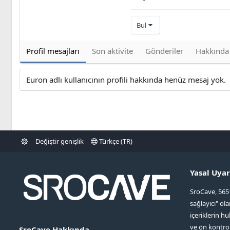
Bul
Profil mesajları
Son aktivite
Gönderiler
Hakkında
Euron adlı kullanıcının profili hakkında henüz mesaj yok.
Değiştir genişlik
Türkçe (TR)
Yasal Uyar
SroCave, 565
sağlayıcı" ol
içeriklerin hu
ve ön kontr
SroCave Hakkında