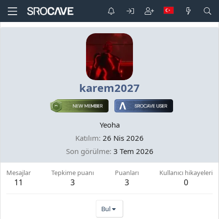
karem2027
Yeoha
Katılım
26 Nis 2026
Son görülme
3 Tem 2026
Mesajlar
Tepkime puanı
Puanları
Kullanıcı hikayeleri
11
3
3
0
Bul