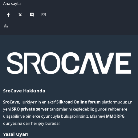
Ana sayfa
Facebook
X
Discord
Bize ulaşın
R
S
S
SroCave Hakkında
SroCave
, Türkiye'nin en aktif
Silkroad Online forum
platformudur. En
yeni
SRO private server
tanıtımlarını keşfedebilir, güncel rehberlere
ulaşabilir ve binlerce oyuncuyla buluşabilirsiniz. Efsanevi
MMORPG
dünyasına dair her şey burada!
Yasal Uyarı