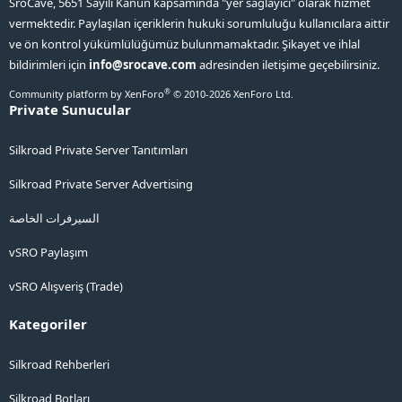
SroCave, 5651 Sayılı Kanun kapsamında "yer sağlayıcı" olarak hizmet
vermektedir. Paylaşılan içeriklerin hukuki sorumluluğu kullanıcılara aittir
ve ön kontrol yükümlülüğümüz bulunmamaktadır. Şikayet ve ihlal
bildirimleri için
info@srocave.com
adresinden iletişime geçebilirsiniz.
®
Community platform by XenForo
© 2010-2026 XenForo Ltd.
Private Sunucular
Silkroad Private Server Tanıtımları
Silkroad Private Server Advertising
السيرفرات الخاصة
vSRO Paylaşım
vSRO Alışveriş (Trade)
Kategoriler
Silkroad Rehberleri
Silkroad Botları