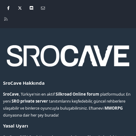
Facebook
X
Discord
Bize ulaşın
R
S
S
SroCave Hakkında
SroCave
, Türkiye'nin en aktif
Silkroad Online forum
platformudur. En
yeni
SRO private server
tanıtımlarını keşfedebilir, güncel rehberlere
ulaşabilir ve binlerce oyuncuyla buluşabilirsiniz. Efsanevi
MMORPG
dünyasına dair her şey burada!
Yasal Uyarı