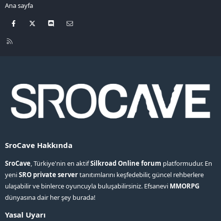
Ana sayfa
Facebook
X
Discord
Bize ulaşın
R
S
S
SroCave Hakkında
SroCave
, Türkiye'nin en aktif
Silkroad Online forum
platformudur. En
yeni
SRO private server
tanıtımlarını keşfedebilir, güncel rehberlere
ulaşabilir ve binlerce oyuncuyla buluşabilirsiniz. Efsanevi
MMORPG
dünyasına dair her şey burada!
Yasal Uyarı