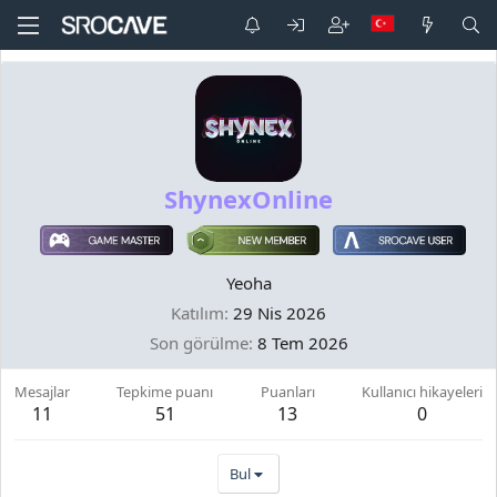
ShynexOnline
Yeoha
Katılım
29 Nis 2026
Son görülme
8 Tem 2026
Mesajlar
Tepkime puanı
Puanları
Kullanıcı hikayeleri
11
51
13
0
Bul