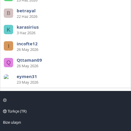
betrayal
B
22 Haz 2026
karasirius
K
3 Haz 2026
incofte12
I
26 May 2026
Qttaman09
Q
26 May 2026
eymen31
23 May 2026
Türkçe (TR)
Bize ulaşın