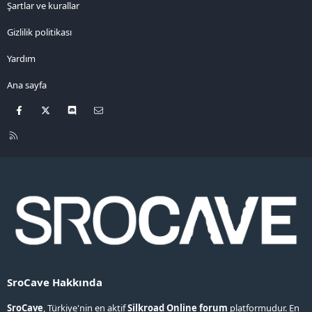
Şartlar ve kurallar
Gizlilik politikası
Yardım
Ana sayfa
Facebook
X
Discord
Bize ulaşın
R
S
S
SroCave Hakkında
SroCave
, Türkiye'nin en aktif
Silkroad Online forum
platformudur. En