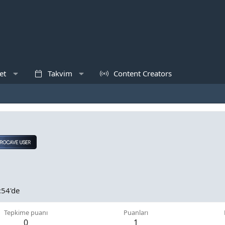
et
Takvim
Content Creators
:54'de
Tepkime puanı
Puanları
0
1