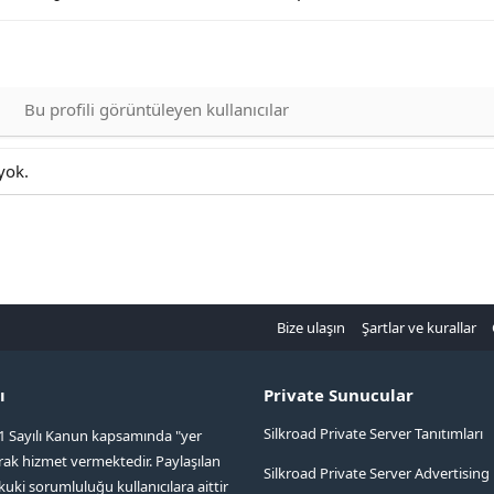
Bu profili görüntüleyen kullanıcılar
yok.
Bize ulaşın
Şartlar ve kurallar
ı
Private Sunucular
Silkroad Private Server Tanıtımları
1 Sayılı Kanun kapsamında "yer
arak hizmet vermektedir. Paylaşılan
Silkroad Private Server Advertising
kuki sorumluluğu kullanıcılara aittir