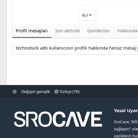
Bul
Profil mesajları
Son aktivite
Gönderiler
Hakkında
technoturk adlı kullanıcının profili hakkında henüz mesaj 
Değiştir genişlik
Türkçe (TR)
Yasal Uyar
SroCave, 565
sağlayıcı" ol
içeriklerin hu