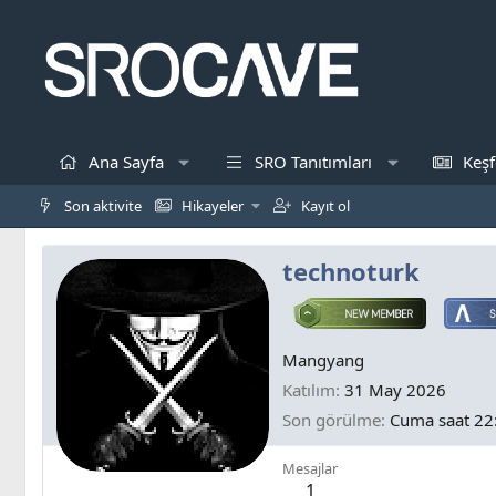
Ana Sayfa
SRO Tanıtımları
Keşf
Son aktivite
Hikayeler
Kayıt ol
technoturk
Mangyang
Katılım
31 May 2026
Son görülme
Cuma saat 22
Mesajlar
1