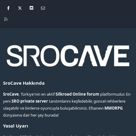
Facebook
X
Discord
Bize ulaşın
R
S
S
SroCave Hakkında
SroCave
, Türkiye'nin en aktif
Silkroad Online forum
platformudur. En
yeni
SRO private server
tanıtımlarını keşfedebilir, güncel rehberlere
ulaşabilir ve binlerce oyuncuyla buluşabilirsiniz. Efsanevi
MMORPG
dünyasına dair her şey burada!
Yasal Uyarı