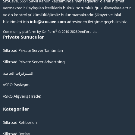
SroCave, 5651 Sayılı Kanun kapsamında "yer sağlayıcı" olarak hizmet
vermektedir. Paylaşılan içeriklerin hukuki sorumluluğu kullanıcılara aittir
ve ön kontrol yükümlülüğümüz bulunmamaktadır. Şikayet ve ihlal
bildirimleri için
info@srocave.com
adresinden iletişime geçebilirsiniz.
®
Community platform by XenForo
© 2010-2026 XenForo Ltd.
Private Sunucular
Silkroad Private Server Tanıtımları
Silkroad Private Server Advertising
السيرفرات الخاصة
vSRO Paylaşım
vSRO Alışveriş (Trade)
Kategoriler
Silkroad Rehberleri
Silkroad Botları