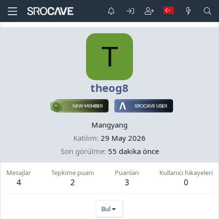
T
theog8
Mangyang
Katılım
29 May 2026
Son görülme
55 dakika önce
Mesajlar
Tepkime puanı
Puanları
Kullanıcı hikayeleri
4
2
3
0
Bul