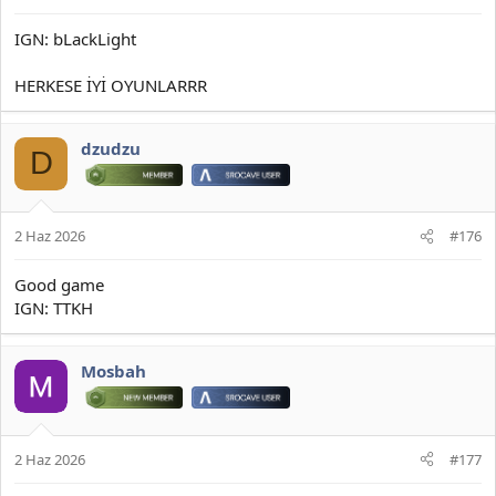
IGN: bLackLight
HERKESE İYİ OYUNLARRR
dzudzu
D
2 Haz 2026
#176
Good game
IGN: TTKH
Mosbah
2 Haz 2026
#177