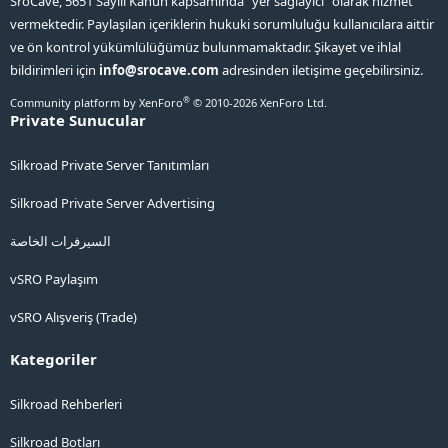
SroCave, 5651 Sayılı Kanun kapsamında "yer sağlayıcı" olarak hizmet
vermektedir. Paylaşılan içeriklerin hukuki sorumluluğu kullanıcılara aittir
ve ön kontrol yükümlülüğümüz bulunmamaktadır. Şikayet ve ihlal
bildirimleri için
info@srocave.com
adresinden iletişime geçebilirsiniz.
®
Community platform by XenForo
© 2010-2026 XenForo Ltd.
Private Sunucular
Silkroad Private Server Tanıtımları
Silkroad Private Server Advertising
السيرفرات الخاصة
vSRO Paylaşım
vSRO Alışveriş (Trade)
Kategoriler
Silkroad Rehberleri
Silkroad Botları