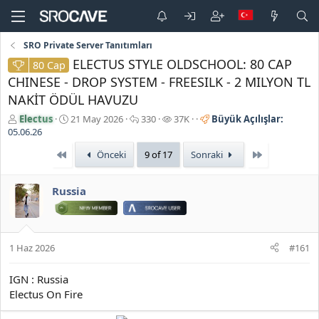
SRO Private Server Tanıtımları
ELECTUS STYLE OLDSCHOOL: 80 CAP
80 Cap
CHINESE - DROP SYSTEM - FREESILK - 2 MILYON TL
NAKİT ÖDÜL HAVUZU
K
B
C
G
Electus
21 May 2026
330
37K
Büyük Açılışlar:
o
a
e
ö
05.06.26
n
ş
v
r
First
Son
Önceki
9 of 17
Sonraki
b
l
a
ü
u
a
p
n
y
n
l
t
Russia
u
g
a
ü
b
ı
r
l
a
ç
e
ş
t
m
l
a
e
1 Haz 2026
#161
a
r
t
i
IGN : Russia
a
h
Electus On Fire
n
i