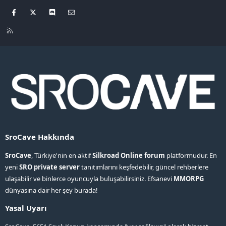
Facebook
X
Discord
Bize ulaşın
R
S
S
SroCave Hakkında
SroCave
, Türkiye'nin en aktif
Silkroad Online forum
platformudur. En
yeni
SRO private server
tanıtımlarını keşfedebilir, güncel rehberlere
ulaşabilir ve binlerce oyuncuyla buluşabilirsiniz. Efsanevi
MMORPG
dünyasına dair her şey burada!
Yasal Uyarı