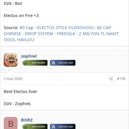
IGN : Bot
Electus on Fire <3
Source:
80 Cap - ELECTUS STYLE OLDSCHOOL: 80 CAP
CHINESE - DROP SYSTEM - FREESILK - 2 MILYON TL NAKİT
ÖDÜL HAVUZU
zophiel
2 Haz 2026
#178
Best Electus Ever
IGN : ZophieL
BORZ
B