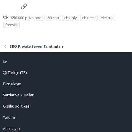
Link
E
$50.000 prize pool
80 cap
ch only
chinese
electus
t
freesilk
i
k
e
SRO Private Server Tanıtımları
t
l
e
r
Türkçe (TR)
Bize ulaşın
Şartlar ve kurallar
Gizlilik politikası
Yardım
Ana sayfa