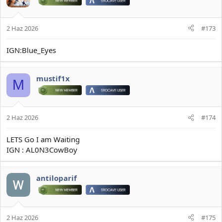
2 Haz 2026
#173
IGN:Blue_Eyes
mustif1x
M
2 Haz 2026
#174
LETS Go I am Waiting
IGN : AL0N3CowBoy
antiloparif
2 Haz 2026
#175