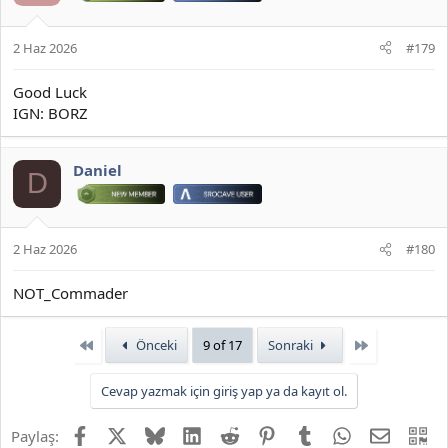
2 Haz 2026
#179
Good Luck
IGN: BORZ
Daniel
D
2 Haz 2026
#180
NOT_Commader
First
Son
Önceki
9 of 17
Sonraki
Cevap yazmak için giriş yap ya da kayıt ol.
Facebook
X
Bluesky
LinkedIn
Reddit
Pinterest
Tumblr
WhatsApp
E-posta
QR
Paylaş: