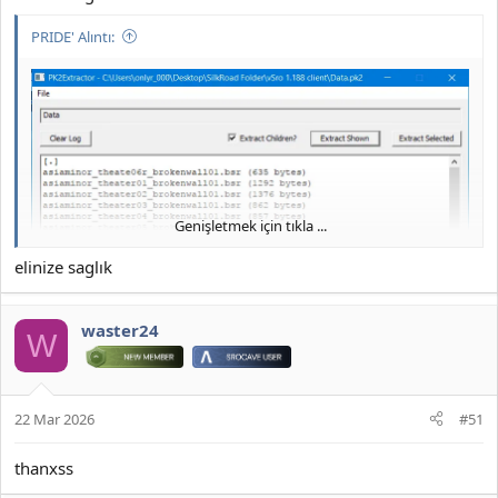
2026 DOWNLOAD İNDİR:
PRIDE' Alıntı:
*** Gizlenmiş içerik alıntılanamaz. ***
Genişletmek için tıkla ...
JOYMAX PK2 EXTRACTOR ÇIKARTICI
elinize saglık
2026 DOWNLOAD İNDİR:
waster24
W
22 Mar 2026
#51
thanxss