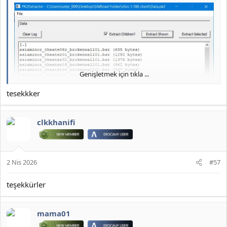
JOYMAX PK2 EXTRACTOR ÇIKARTICI
2026 DOWNLOAD İNDİR:
*** Gizlenmiş içerik alıntılanamaz. ***
Genişletmek için tıkla ...
tesekkker
clkkhanifi
2 Nis 2026
#57
teşekkürler
JOYMAX PK2 EXTRACTOR ÇIKARTICI
mama01