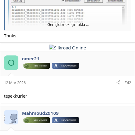
Genişletmek için tıkla ...
Thnks.
omer21
O
12 Mar 2026
#42
teşekkürler
JOYMAX PK2 EXTRACTOR ÇIKARTICI
Mahmoud29109
2026 DOWNLOAD İNDİR:
*** Gizlenmiş içerik alıntılanamaz. ***