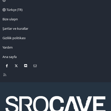
Türkçe (TR)
Bize ulaşın
Şartlar ve kurallar
Gizlilik politikası
Yardım
Ana sayfa
Facebook
X
Discord
Bize ulaşın
R
S
S