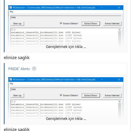
Genişletmek için tıkla ...
elinize saglık
PRIDE' Alıntı:
Genişletmek için tıkla ...
JOYMAX PK2 EXTRACTOR ÇIKARTICI
elinize saglık