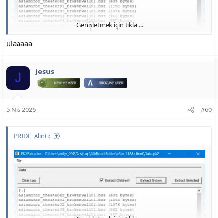
Genişletmek için tıkla ...
ulaaaaa
jesus
J
5 Nis 2026
#60
PRIDE' Alıntı:
JOYMAX PK2 EXTRACTOR ÇIKARTICI
2026 DOWNLOAD İNDİR:
*** Gizlenmiş içerik alıntılanamaz. ***