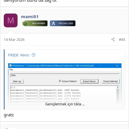
deniyorum bunu da sağ ol.
JOYMAX PK2 EXTRACTOR 2026
mami01
M
DOWNLOAD:
*** Hidden text: cannot be quoted. ***
14 Mar 2026
#45
PRIDE' Alıntı:
Genişletmek için tıkla ...
gratz