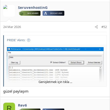
JOYMAX PK2 EXTRACTOR ÇIKARTICI
SeruvenhostinG
2026 DOWNLOAD İNDİR:
*** Gizlenmiş içerik alıntılanamaz. ***
24 Mar 2026
#52
PRIDE' Alıntı:
Genişletmek için tıkla ...
güzel paylaşım
Rev6
R