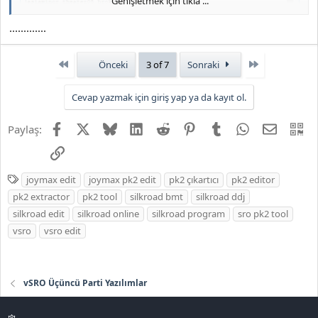
Genişletmek için tıkla ...
.............
First
Son
Önceki
3 of 7
Sonraki
Cevap yazmak için giriş yap ya da kayıt ol.
Facebook
X
Bluesky
LinkedIn
Reddit
Pinterest
Tumblr
WhatsApp
E-posta
QR
Paylaş:
Link
E
joymax edit
joymax pk2 edit
pk2 çıkartıcı
pk2 editor
t
JOYMAX PK2 EXTRACTOR ÇIKARTICI
pk2 extractor
pk2 tool
silkroad bmt
silkroad ddj
i
silkroad edit
silkroad online
silkroad program
sro pk2 tool
2026 DOWNLOAD İNDİR:
k
vsro
vsro edit
e
*** Gizlenmiş içerik alıntılanamaz. ***
t
l
e
vSRO Üçüncü Parti Yazılımlar
r