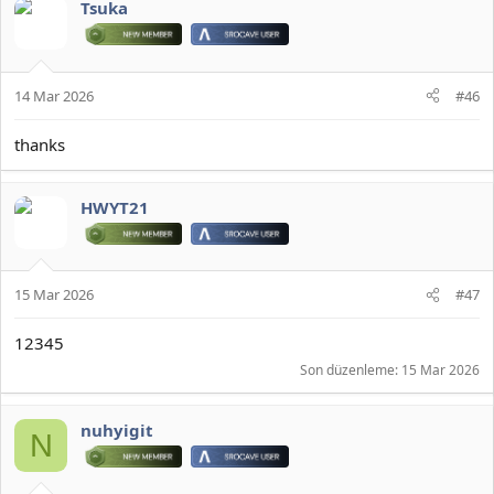
Tsuka
14 Mar 2026
#46
thanks
JOYMAX PK2 EXTRACTOR ÇIKARTICI
HWYT21
2026 DOWNLOAD İNDİR:
*** Gizlenmiş içerik alıntılanamaz. ***
15 Mar 2026
#47
12345
Son düzenleme:
15 Mar 2026
nuhyigit
N