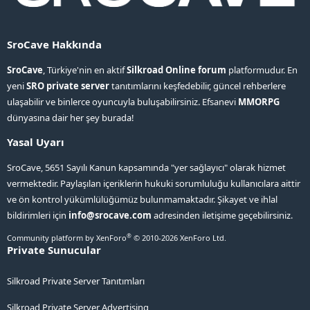
SroCave Hakkında
SroCave
, Türkiye'nin en aktif
Silkroad Online forum
platformudur. En
yeni
SRO private server
tanıtımlarını keşfedebilir, güncel rehberlere
ulaşabilir ve binlerce oyuncuyla buluşabilirsiniz. Efsanevi
MMORPG
dünyasına dair her şey burada!
Yasal Uyarı
SroCave, 5651 Sayılı Kanun kapsamında "yer sağlayıcı" olarak hizmet
vermektedir. Paylaşılan içeriklerin hukuki sorumluluğu kullanıcılara aittir
ve ön kontrol yükümlülüğümüz bulunmamaktadır. Şikayet ve ihlal
bildirimleri için
info@srocave.com
adresinden iletişime geçebilirsiniz.
®
Community platform by XenForo
© 2010-2026 XenForo Ltd.
Private Sunucular
Silkroad Private Server Tanıtımları
Silkroad Private Server Advertising