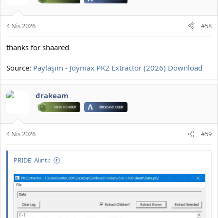
2026 DOWNLOAD İNDİR:
*** Gizlenmiş içerik alıntılanamaz. ***
4 Nis 2026
#58
thanks for shaared
Source:
Paylaşım - Joymax PK2 Extractor (2026) Download
drakeam
4 Nis 2026
#59
PRIDE' Alıntı: