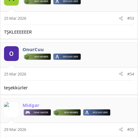
25 Mar 2026
#53
TŞKLEEEEEER
JOYMAX PK2 EXTRACTOR ÇIKARTICI
OnurCuu
2026 DOWNLOAD İNDİR:
*** Gizlenmiş içerik alıntılanamaz. ***​
25 Mar 2026
#54
teşekkürler
Midgar
29 Mar 2026
#55